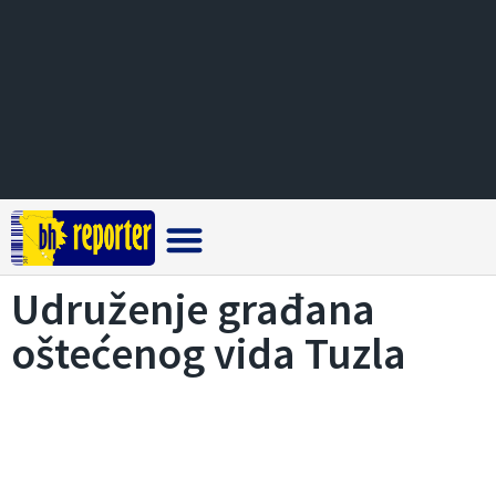
Crna hronika
Udruženje građana
oštećenog vida Tuzla