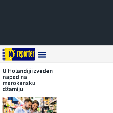
Crna hronika
U Holandiji izveden
napad na
marokansku
džamiju