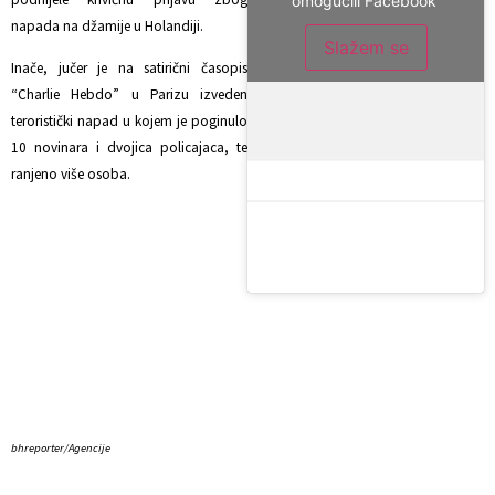
omogućili Facebook
napada na džamije u Holandiji.
Slažem se
Inače, jučer je na satirični časopis
“Charlie Hebdo” u Parizu izveden
teroristički napad u kojem je poginulo
10 novinara i dvojica policajaca, te
ranjeno više osoba.
bhreporter/Agencije