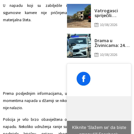
bošnjačkih civila
U napadu koji su zabilježile i
Vatrogasci
sigurnosne kamere nije pričinjena
spriječili
katastrofu u
materijalna šteta.
Jasenici: Vatra
10/08/2026
stigla do kuća
Drama u
Živinicama: 24-
godišnjakinja
prijavila fizički
10/08/2026
napad,
muškarac
priveden
Prema posljednjim informacijama, u
momentima napada u džamiji se niko
nije nalazio.
Policija je vrlo brzo obaviještena o
napadu. Nekoliko udruženja ranije su
Kliknite 'Slažem se' da biste
podnijele krivičnu prijavu zbog