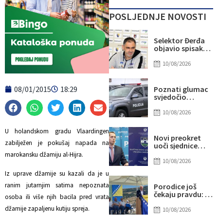
POSLJEDNJE NOVOSTI
Selektor Đerđa
objavio spisak
Zmajeva:
Poznato šta je sa
10/08/2026
Džananom
Musom i Emirom
Sulejmanovićem
08/01/2015
18:29
Poznati glumac
svjedočio
stravičnom
napadu u
10/08/2026
Živinicama:
Djevojka
U holandskom gradu Vlaardingen
pobjegla iz auta
Novi preokret
u kafić
zabilježen je pokušaj napada na
uoči sjednice
Skupštine USK:
marokansku džamiju al-Hijra.
Premijerska
10/08/2026
pozicija bi mogla
Iz uprave džamije su kazali da je u
pripasti POMAK-u
ranim jutarnjim satima nepoznata
Porodice još
čekaju pravdu: U
osoba ili više njih bacila pred vrata
Mokronogama
džamije zapaljenu kutiju spreja.
prije 33 godine
10/08/2026
ubijeno devet