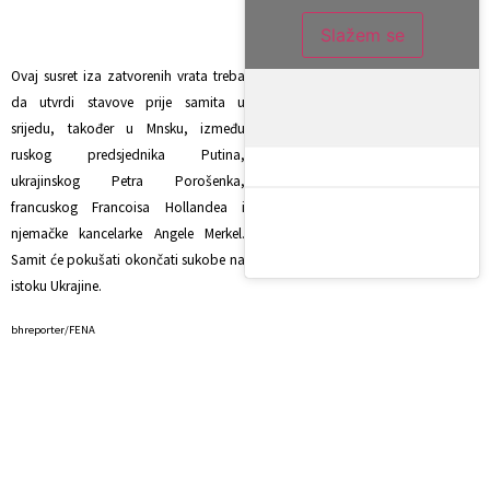
Slažem se
Ovaj susret iza zatvorenih vrata treba
da utvrdi stavove prije samita u
srijedu, također u Mnsku, između
ruskog predsjednika Putina,
ukrajinskog Petra Porošenka,
francuskog Francoisa Hollandea i
njemačke kancelarke Angele Merkel.
Samit će pokušati okončati sukobe na
istoku Ukrajine.
bhreporter/FENA