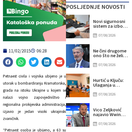
POSLJEDNJE NOVOSTI
Novi sigurnosni
sistem za izbore
u BiH: Glavna
šifra pod
07/08/2026
posebnom
kontrolom
11/02/2015
06:28
Ne čini drugome
ono što ne želiš
da drugi učini
tebi
07/08/2026
Petnaest civila i vojnika ubijeno je u
Hurtić u Ključu:
utorak u bombardiranju Kramatorska,
Ulaganja u
lokalne zajednice
grada na istoku Ukrajine u kojem se
su ulaganja u
07/08/2026
nalazi vojno zapovjedništvo i
sigurnost i
budućnost
regionalna prokijevska administracija,
građana
Vico Zeljković
izjavio je jedan visoki ukrajinski
najavio Wwin
ligu i poslao
zvaničnik.
poruke
07/08/2026
klubovima,
“Petnaest osoba je ubijeno, a 63 su