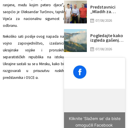
sudijama i
ranjene, među kojim petero djece”,
navijačima
Predstavnici
„Mladih za
saopćio je Oleksandar Turčinov, tajnik
Sport“ zahvalili
Vijeća za nacionalnu sigurnost i
gradonačelniku
07/08/2026
Lugaviću na
odbranu.
podršci
Pogledajte kako
Nekoliko sati poslije ovog napada na
izgleda gašenje
vojno zapovjedništvo, izaslanici
požara iz
helikoptera
07/08/2026
ukrajinske vojske i proruskih
Oružanih snaga
separatističkih republika na istoku
BiH: Izbacili oko
šest tona vode
Ukrajine sastali su se u Minsku, kako bi
razgovarali u prisusutvu ruskih
predstavnika i OSCE-a.
Kliknite 'Slažem se' da biste
omogućili Facebook