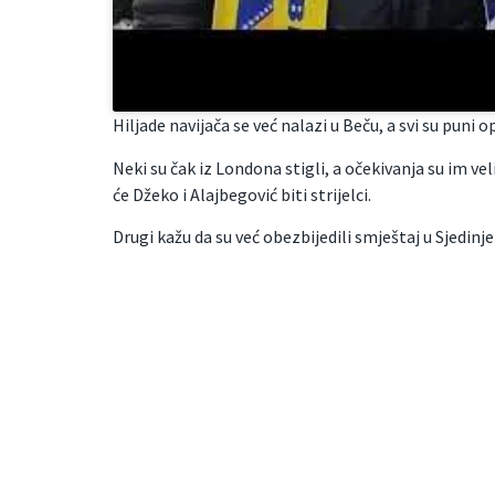
Hiljade navijača se već nalazi u Beču, a svi su puni 
Neki su čak iz Londona stigli, a očekivanja su im ve
će Džeko i Alajbegović biti strijelci.
Drugi kažu da su već obezbijedili smještaj u Sjedi