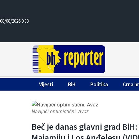
08/08/2026 0:33
Vijesti
BiH
Politika
Crna h
Navijači optimistični. Avaz
Beč je danas glavni grad BiH:
Majamiju i Los Anđelesu (VI