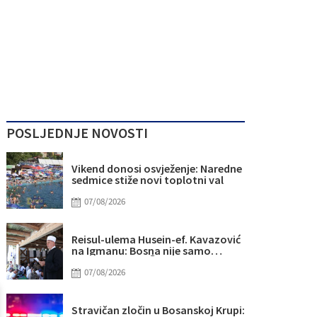
POSLJEDNJE NOVOSTI
Vikend donosi osvježenje: Naredne
sedmice stiže novi toplotni val
07/08/2026
Reisul-ulema Husein-ef. Kavazović
na Igmanu: Bosna nije samo
zemlja, već ideja za koju se živi
07/08/2026
Stravičan zločin u Bosanskoj Krupi: