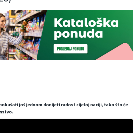
okušati još jednom donijeti radost cijeloj naciji, tako što će
enstvo.