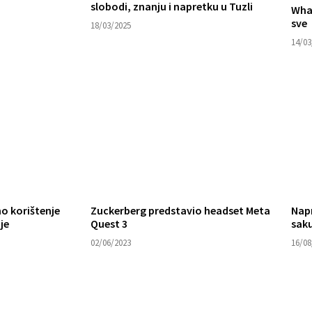
slobodi, znanju i napretku u Tuzli
Wha
sve
18/03/2025
14/03
no korištenje
Zuckerberg predstavio headset Meta
Napr
je
Quest 3
sak
02/06/2023
16/08