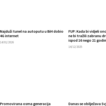
FUP: Kada bi vidjeli on
Najduži tunel na autoputu u BiH dobio
ne bi tražili zabranu 
4G internet
ispod 16 nego 21 godi
14/01/2026
14/12/2025
Promovirana osma generacija
Danas se obilježava Sv