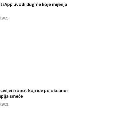
tsApp uvodi dugme koje mijenja
/2025
avljen robot koji ide po okeanu i
uplja smeće
/2021