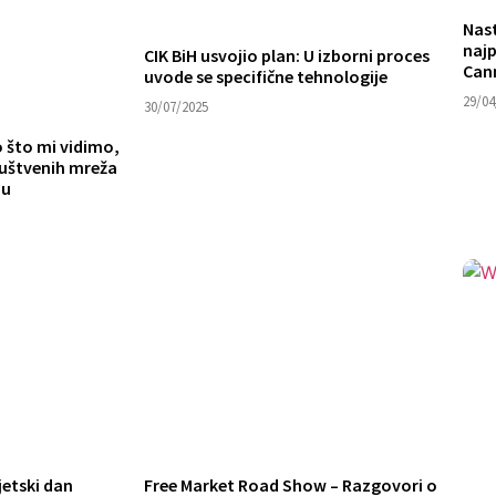
Nas
najp
CIK BiH usvojio plan: U izborni proces
Cann
uvode se specifične tehnologije
29/04
30/07/2025
o što mi vidimo,
društvenih mreža
nu
jetski dan
Free Market Road Show – Razgovori o