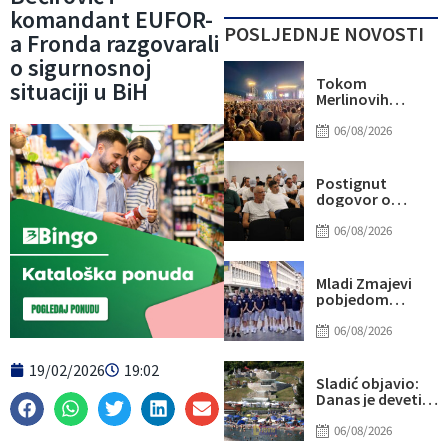
komandant EUFOR-
POSLJEDNJE NOVOSTI
a Fronda razgovarali
o sigurnosnoj
Tokom
situaciji u BiH
Merlinovih
koncerata
gotovo 156
06/08/2026
miliona KM
prometa
Postignut
dogovor o
daljnjim
koracima za
06/08/2026
rješavanje
statusa
otpuštenih
Mladi Zmajevi
radnika
pobjedom
Komunalnog
poslali snažnu
poruku na
06/08/2026
otvorenju
Eurobasketa
19/02/2026
19:02
Sladić objavio:
Danas je deveti
dan u nizu sa više
od 40 stepeni,
06/08/2026
evo gdje najviše