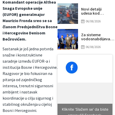
Komandant operacije Althea
“prži”
Snaga Evropske unije
Novi detalji
udesa kod
(EUFOR) generalmajor
Tomislavgrada:
Maurizio Fronda sreo se sa
Preminuo
06/08/2026
muškarac iz
članom Predsjedništva Bosne
Sarajeva, među
i Hercegovine Denisom
povrijeđenima i
Za sisteme
beba
vodosnabdijevanj
Bećirovićem.
Tuzle i Gradačca
izdvojeno gotovo
06/08/2026
Sastanak je još jedna potvrda
14 miliona KM
snažne i konstruktivne
saradnje između EUFOR-a i
institucija Bosne i Hercegovine.
Razgovor je bio fokusiran na
pitanja od zajedničkog
interesa, trenutni sigurnosni
ambijent i nastavak
koordinacije u cilju sigurnog i
stabilnog okruženja u cijeloj
Kliknite 'Slažem se' da biste
Bosni i Hercegovini.