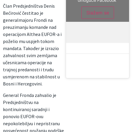
omogućili Facebook
Član Predsjedništva Denis
Slažem se
Bećirović čestitao je
generalmajoru Frondi na
preuzimanju komande nad
operacijom Althea EUFOR-a i
poželio mu uspjeh tokom
mandata. Također je izrazio
zahvalnost svim zemljama
učesnicama operacije na
trajnoj predanosti i trudu
usmjerenom na stabilnost u
Bosni i Hercegovini.
General Fronda zahvalio je
Predsjedništvu na
kontinuiranoj saradnji i
ponovio EUFOR-ovu
nepokolebiljvu i nepristranu
posvećenost pružanju podrške