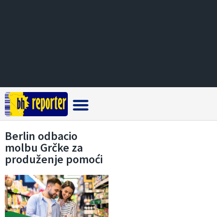
Crna hronika
Berlin odbacio
molbu Grčke za
produženje pomoći