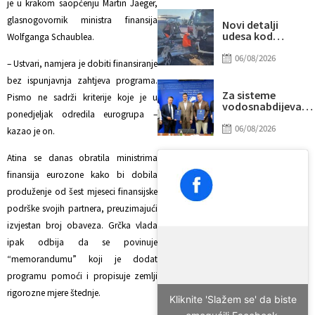
je u krakom saopćenju Martin Jaeger,
“prži”
glasnogovornik ministra finansija
Novi detalji
udesa kod
Wolfganga Schaublea.
Tomislavgrada:
Preminuo
06/08/2026
– Ustvari, namjera je dobiti finansiranje
muškarac iz
Sarajeva, među
bez ispunjavnja zahtjeva programa.
povrijeđenima i
Za sisteme
Pismo ne sadrži kriterije koje je u
beba
vodosnabdijevanj
ponedjeljak odredila eurogrupa –
Tuzle i Gradačca
izdvojeno gotovo
06/08/2026
kazao je on.
14 miliona KM
Atina se danas obratila ministrima
finansija eurozone kako bi dobila
produženje od šest mjeseci finansijske
podrške svojih partnera, preuzimajući
izvjestan broj obaveza. Grčka vlada
ipak odbija da se povinuje
“memorandumu” koji je dodat
programu pomoći i propisuje zemlji
rigorozne mjere štednje.
Kliknite 'Slažem se' da biste