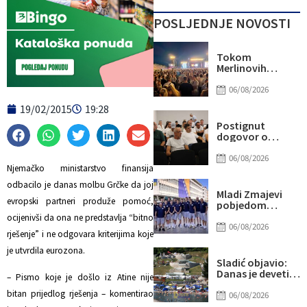
POSLJEDNJE NOVOSTI
Tokom
Merlinovih
koncerata
gotovo 156
06/08/2026
miliona KM
19/02/2015
19:28
prometa
Postignut
dogovor o
daljnjim
koracima za
06/08/2026
rješavanje
Njemačko ministarstvo finansija
statusa
odbacilo je danas molbu Grčke da joj
otpuštenih
Mladi Zmajevi
radnika
evropski partneri produže pomoć,
pobjedom
Komunalnog
poslali snažnu
ocijenivši da ona ne predstavlja “bitno
poruku na
06/08/2026
rješenje” i ne odgovara kriterijima koje
otvorenju
Eurobasketa
je utvrdila eurozona.
Sladić objavio:
Danas je deveti
– Pismo koje je došlo iz Atine nije
dan u nizu sa više
bitan prijedlog rješenja – komentirao
od 40 stepeni,
06/08/2026
evo gdje najviše