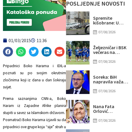
POSLJEDNJE NOVOSTI
Spremite
kišobrane: U
drugom dijelu
dana mogući
07/08/2026
pljuskovi i
01/03/2015
11:36
grmljavina
Željezničar i BSK
večeras na
Grbavici
otvaraju novu
07/08/2026
sezonu
Pripadnici Boko Harama i IDIL-a
nogometnog
poznati su po svojim okrutnim
prvenstva BiH
Soreka: BiH
zločinima koji iz dana u dan šokiraju
napravila važan
korak na svom
svijet.
putu ka EU
07/08/2026
Prema saznanjima CNN-a, Boko
Haram iz Zapadne Afrike planira
Nana Fata
Orlović
stupiti u savez sa Islamskom državom.
proslavila 83.
Posmatrači Boko Harama izjavili su da
rođendan
07/08/2026
pripadnici ove grupe koja “sije” strah u