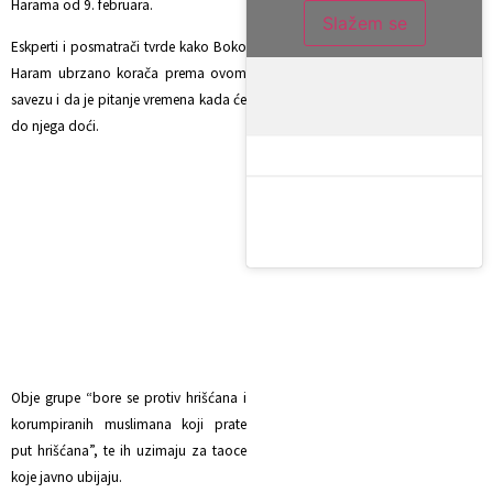
Harama od 9. februara.
Slažem se
Eskperti i posmatrači tvrde kako Boko
Haram ubrzano korača prema ovom
savezu i da je pitanje vremena kada će
do njega doći.
Obje grupe “bore se protiv hrišćana i
korumpiranih muslimana koji prate
put hrišćana”, te ih uzimaju za taoce
koje javno ubijaju.