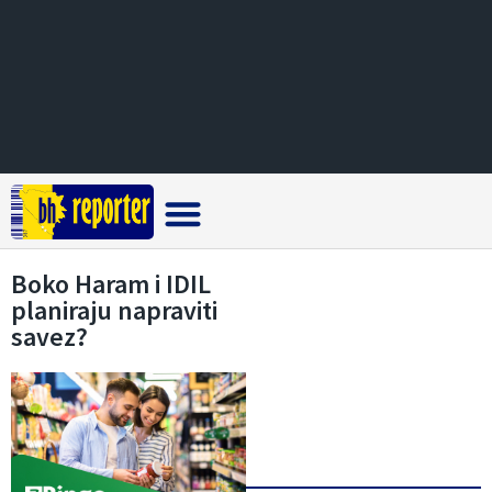
Crna hronika
Boko Haram i IDIL
planiraju napraviti
savez?