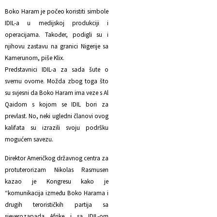
Boko Haram je počeo koristiti simbole
IDIL-a u medijskoj produkciji i
operacijama. Također, podigli su i
njihovu zastavu na granici Nigerije sa
Kamerunom, piše Klix.
Predstavnici IDIL-a za sada šute o
svemu ovome. Možda zbog toga što
su svjesni da Boko Haram ima veze s Al
Qaidom s kojom se IDIL bori za
prevlast. No, neki ugledni članovi ovog
kalifata su izrazili svoju podršku
mogućem savezu.
Direktor Američkog državnog centra za
protuterorizam Nikolas Rasmusen
kazao je Kongresu kako je
“komunikacija između Boko Harama i
drugih terorističkih partija sa
sjeverozapada Afrike i sa IDIL-om