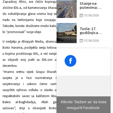
Zapadnoj Africi, sve češće kopiraju
Stanje na
putevima:
zločine IDIL-a, od kamenovanja žrtava
Pogledajte na
do odrubljivanja glava onima koji se
kojim graničnim
07/08/2026
prijelazima su
nađu na teritorijama koje osvajaju.
duge kolone
Također, koriste društvene mreže kako
vozila na izlazu
Tuzla: 17.
iz BiH
bi “promovisali” svoje ideje.
godišnjica
otvaranja Trga
slobode,
07/08/2026
U nedjelju je Afriqiyah Media, stranica
najvećeg u BiH
Boko Harama, podijelila seriju tvitova
u kojima podržavaju IDIL, a već ranije
su objavili svoj pakt sa IDIL-om u
decembru.
“Imamo sretnu vijest. Grupa Shurah
savjeta je u fazi razmatranja i
savjetovanja i uskoro ćemo vam
saopštiti njihovu odluku o ulasku u
respektabilni savez sa kalifatom Abu
Kliknite 'Slažem se' da biste
Bakra al-Baghdadija, Allah ga
omogućili Facebook
sačuvao”, stoji u obavijesti Boko