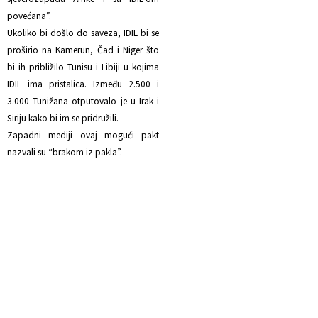
povećana”.
Ukoliko bi došlo do saveza, IDIL bi se
proširio na Kamerun, Čad i Niger što
bi ih približilo Tunisu i Libiji u kojima
IDIL ima pristalica. Između 2.500 i
3.000 Tunižana otputovalo je u Irak i
Siriju kako bi im se pridružili.
Zapadni mediji ovaj mogući pakt
nazvali su “brakom iz pakla”.