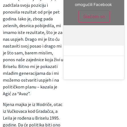
omogućili Facebook
zadržala svoju poziciju i
ponovila rezultat od prije pet
Slažem se
godina. Iako je, zbog pada
zelenih, desnica pobijedila, mi
imamo iste rezultate, što je za
nas uspjeh. Drago mi je što ću
nastaviti svoj posao i drago mi
je što sam, barem mislim,
ponos naše zajednice koja živi u
Briselu. Bitno mi je pokazati
mlađim generacijama da i mi
možemo ostvariti uspjeh i na
političkom planu – kazala je
Agić za “Avaz”.
Njena majka je iz Modriče, otac
iz Vučkovaca kod Gradačca, a
Leila je rođena u Briselu 1995.
godine. Da će politika biti ono