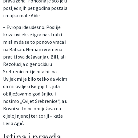
prava žena. Ponosna je što je u
posljednjih pet godina postala
i majka male Aide.
– Evropa ide udesno. Poslije
kriza uvijek se igra na strah i
mislim da se to ponovo vraća i
na Balkan. Nemam vremena
pratiti sva dešavanja u BiH, ali
Rezolucija o genocidu u
Srebrenici mi je bila bitna.
Uvijek mi je bilo teško da vidim
da mi ovdje u Belgiji 11. jula
obilježavamo godišnjicu i
nosimo „Cvijet Srebrenice“, a u
Bosni se to ne obilježava na
cijeloj njenoj teritoriji – kaže
Leila Agić.
Istina i pravda