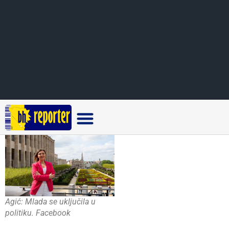
Crna hronika
Agić: Mlada se uključila u
politiku. Facebook