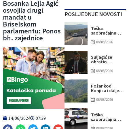
Bosanka Lejla Agić
osvojila drugi
POSLJEDNJE NOVOSTI
mandat u
Briselskom
Teška
parlamentu: Ponos
saobraćajna
bh. zajednice
nesreća kod
Stoca: Više
08/08/2026
osoba
povrijeđeno,
saobraćaj
Suljagić se
potpuno
obratio
obustavljen
američkim
senatorima i
08/08/2026
kongresmenima:
Amidžić se
pridružio
Požar kod
kampanji
Konjica i dalje
zastrašivanja
aktivan, ali
Bošnjaka!
manjeg
08/08/2026
intenziteta:
Ekipe ostaju na
terenu
Teška
14/06/2024
07:39
saobraćajna
nesreća u Ilijašu:
Teretno vozilo
08/08/2026