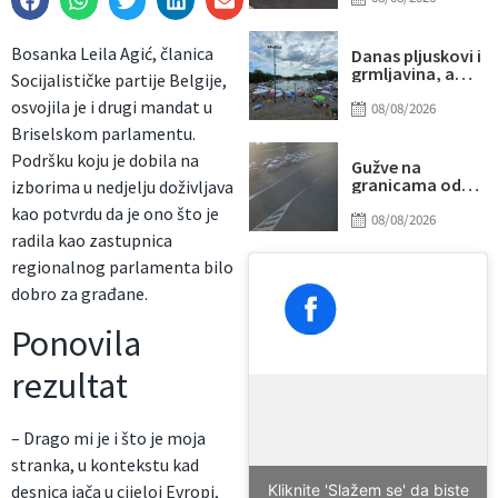
udarilo 75-
godišnjeg
biciklistu
Bosanka Leila Agić, članica
Danas pljuskovi i
grmljavina, a
Socijalističke partije Belgije,
onda stiže novi
osvojila je i drugi mandat u
toplotni talas
08/08/2026
Briselskom parlamentu.
Podršku koju je dobila na
Gužve na
granicama od
izborima u nedjelju doživljava
ranog jutra:
kao potvrdu da je ono što je
Duga
08/08/2026
zadržavanja na
radila kao zastupnica
izlazu iz BiH, evo
regionalnog parlamenta bilo
gdje su najveće
kolone
dobro za građane.
Ponovila
rezultat
– Drago mi je i što je moja
stranka, u kontekstu kad
Kliknite 'Slažem se' da biste
desnica jača u cijeloj Evropi,