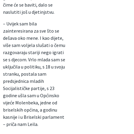
čime će se baviti, dalo se
naslutiti još u djetinjstvu.
– Uvijek sam bila
zainteresirana za sve što se
dešava oko mene. I kao dijete,
više sam voljela slušati o čemu
razgovaraju stariji nego igrati
se s djecom. Vrlo mlada sam se
uključila u politiku, s 18 u svoju
stranku, postala sam
predsjednica mladih
Socijalističke partije, s 23
godine ušla sam u Općinsko
vijeće Molenbeka, jedne od
briselskih općina, a godinu
kasnije i u Briselski parlament
– priča nam Leila.