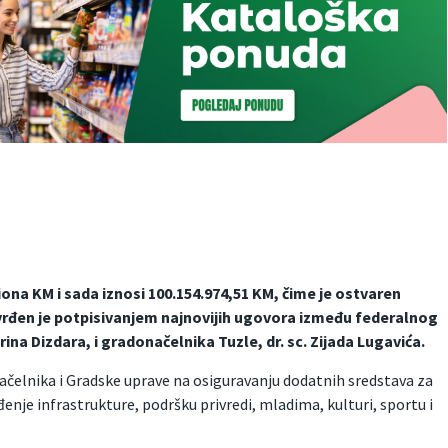
iona KM i sada iznosi 100.154.974,51 KM, čime je ostvaren
otvrđen je potpisivanjem najnovijih ugovora između federalnog
erina Dizdara, i gradonačelnika Tuzle, dr. sc. Zijada Lugavića.
ačelnika i Gradske uprave na osiguravanju dodatnih sredstava za
enje infrastrukture, podršku privredi, mladima, kulturi, sportu i