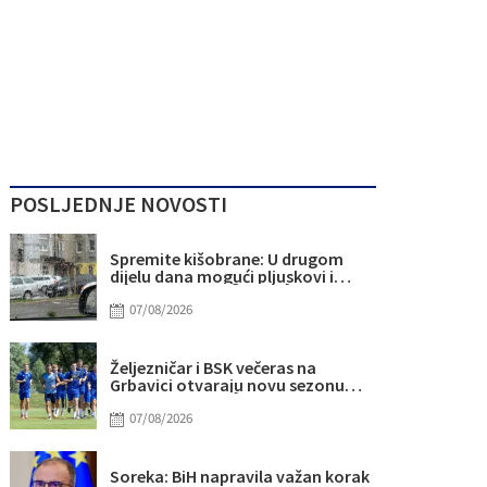
POSLJEDNJE NOVOSTI
Spremite kišobrane: U drugom
dijelu dana mogući pljuskovi i
grmljavina
07/08/2026
Željezničar i BSK večeras na
Grbavici otvaraju novu sezonu
nogometnog prvenstva BiH
07/08/2026
Soreka: BiH napravila važan korak