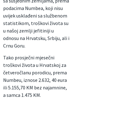
sa susjednim zemljama, prema
podacima Numbea, koji nisu
uvijek usklađeni sa službenom
statistikom, troškovi života su
u našoj zemlji jefitiniji u
odnosu na Hrvatsku, Srbiju, ali i
Crnu Goru.
Tako prosječni mjesečni
troškovi života u Hrvatskoj za
četveročlanu porodicu, prema
Numbeu, iznose 2.632, 40 eura
ili 5.155,70 KM bez najamnine,
a samca 1.475 KM.