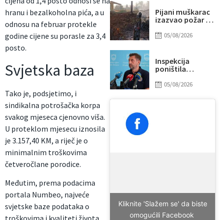
cijena od 1,4 posto odnosi se na
pobjedama
Pijani muškarac
hranu i bezalkoholna pića, a u
izazvao požar u
odnosu na februar protekle
Banjoj Luci:
Izgorjela kuća i
05/08/2026
godine cijene su porasle za 3,4
objekti, napuhao
posto.
3,72 promila
alkohola
Inspekcija
Svjetska baza
poništila
postupak otkaza
u JP Komunalno
05/08/2026
Mostar, Kordić
Tako je, podsjetimo, i
želi razgovarati
sindikalna potrošačka korpa
sa svih 22
radnika
svakog mjeseca cjenovno viša.
U proteklom mjesecu iznosila
je 3.157,40 KM, a riječ je o
minimalnim troškovima
četveročlane porodice.
Međutim, prema podacima
portala Numbeo, najveće
Kliknite 'Slažem se' da biste
svjetske baze podataka o
omogućili Facebook
troškovima i kvaliteti života,