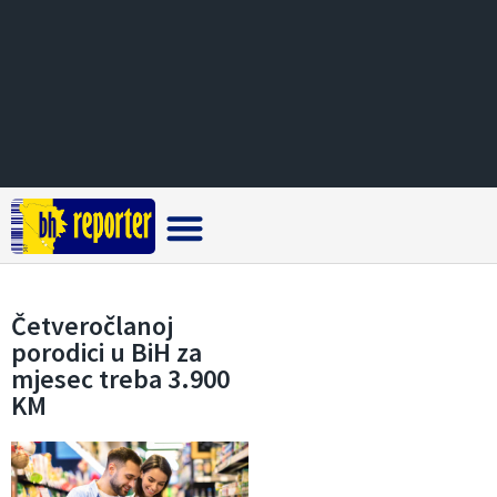
Crna hronika
Četveročlanoj
porodici u BiH za
mjesec treba 3.900
KM