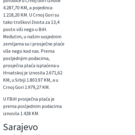
porodice u Crnoj Gori iznose
4.287,70 KM, a pojedinca
1.218,20 KM. U Crnoj Gori su
tako troškovi života za 13,4
posto viši nego u BiH.
Međutim, u našim susjednim
zemljama su i prosječne plaće
više nego kod nas. Prema
posljednjim podacima,
prosječna plaća isplaćena u
Hrvatskoj je iznosila 2.671,62
KM, u Srbiji 1.803.97 KM, a u
Crnoj Gori 1.979,27 KM.
U FBiH prosječna plaća je
prema posljednim podacima
iznosila 1.428 KM.
Sarajevo