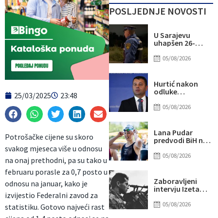
POSLJEDNJE NOVOSTI
U Sarajevu
uhapšen 26-
godišnji
muškarac zbog
05/08/2026
utaje
Hurtić nakon
odluke
25/03/2025
23:48
inspekcije:
Čekam izvinjenje
05/08/2026
Kordiću, recite
mi da li da uđem
sprijeda ili
Lana Pudar
Potrošačke cijene su skoro
sazada
predvodi BiH na
Evropskom
svakog mjeseca više u odnosu
prvenstvu: U
05/08/2026
na onaj prethodni, pa su tako u
odličnoj formi
stiže u Pariz
februaru porasle za 0,7 posto u
Zaboravljeni
odnosu na januar, kako je
intervju Izeta
izvijestio Federalni zavod za
Nanića iz 1995: Mi
rane bošnjačke
05/08/2026
statistiku. Gotovo najveći rast
liječimo