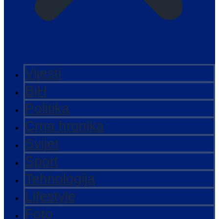
Vijesti
BiH
Politika
Crna hronika
Svijet
Sport
Tehnologija
Lifestyle
Foto