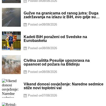
Posted on
08/08/2026
Gužve na granicama od ranog jutra: Duga
zadržavanja na izlazu iz BiH, evo gdje su
najveće kolone
Posted on
08/08/2026
Kadeti BiH poraženi od Švedske na
Eurobasketu
Posted on
08/08/2026
Civilna zaštita Posušje upozorava na
opasnost od požara na Blidinju
Posted on
08/08/2026
Vikend donosi osvježenje: Naredne sedmice
stiže novi toplotni val
Posted on
07/08/2026