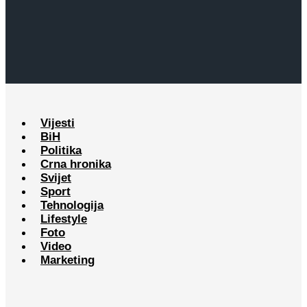
Vijesti
BiH
Politika
Crna hronika
Svijet
Sport
Tehnologija
Lifestyle
Foto
Video
Marketing