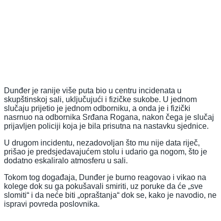
Dunđer je ranije više puta bio u centru incidenata u
skupštinskoj sali, uključujući i fizičke sukobe. U jednom
slučaju prijetio je jednom odborniku, a onda je i fizički
nasrnuo na odbornika Srđana Rogana, nakon čega je slučaj
prijavljen policiji koja je bila prisutna na nastavku sjednice.
U drugom incidentu, nezadovoljan što mu nije data riječ,
prišao je predsjedavajućem stolu i udario ga nogom, što je
dodatno eskaliralo atmosferu u sali.
Tokom tog događaja, Dunđer je burno reagovao i vikao na
kolege dok su ga pokušavali smiriti, uz poruke da će „sve
slomiti“ i da neće biti „opraštanja“ dok se, kako je navodio, ne
ispravi povreda poslovnika.