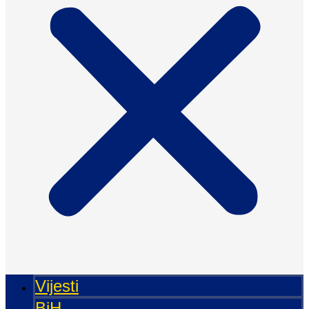
Vijesti
BiH