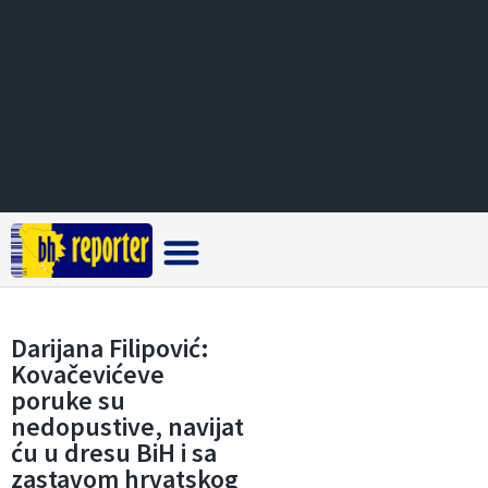
Crna hronika
Darijana Filipović:
Kovačevićeve
poruke su
nedopustive, navijat
ću u dresu BiH i sa
zastavom hrvatskog