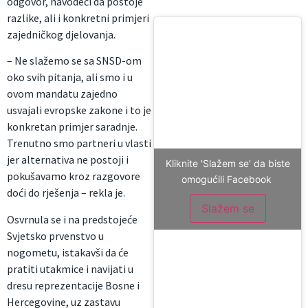
odgovor, navodeći da postoje
razlike, ali i konkretni primjeri
zajedničkog djelovanja.
– Ne slažemo se sa SNSD-om
oko svih pitanja, ali smo i u
ovom mandatu zajedno
usvajali evropske zakone i to je
konkretan primjer saradnje.
Trenutno smo partneri u vlasti
jer alternativa ne postoji i
Kliknite 'Slažem se' da biste
pokušavamo kroz razgovore
omogućili Facebook
doći do rješenja – rekla je.
Slažem se
Osvrnula se i na predstojeće
Svjetsko prvenstvo u
nogometu, istakavši da će
pratiti utakmice i navijati u
dresu reprezentacije Bosne i
Hercegovine, uz zastavu