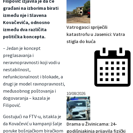
Filipović izjavila je da će
građani na izborima birati
između nje i Slavena
Kovačevića, odnosno
Vatrogasci spriječili
između dva različita
katastrofu u Jasenici: Vatra
politička koncepta.
stigla do kuća
– Jedan je koncept
preglasavanja i
neravnopravnosti koji vodi u
nestabilnost,
nefunkcionalnost i blokade, a
drugi je model ravnopravnosti,
međusobnog poštovanja i
10/08/2026
dogovaranja – kazala je
Filipović.
Gostujući na FTV-u, istakla je
da Kovačević u kampanji šalje
Drama u Živinicama: 24-
poruke bošnjačkom biračkom
godišnjakinja prijavila fizički