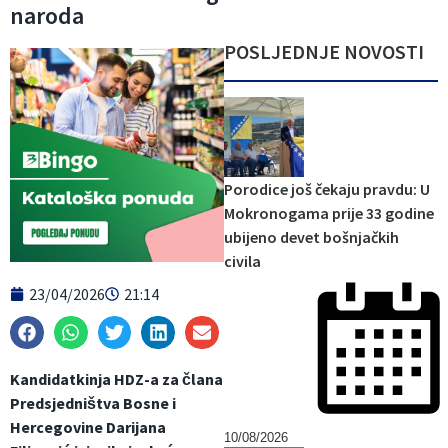
naroda
POSLJEDNJE NOVOSTI
Porodice još čekaju pravdu: U
Mokronogama prije 33 godine
ubijeno devet bošnjačkih
civila
23/04/2026
21:14
Kandidatkinja HDZ-a za člana
Predsjedništva Bosne i
Hercegovine Darijana
10/08/2026