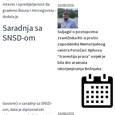
interes i opredijeljenost da
10/08/2026
gradimo Bosnu i Hercegovinu –
dodala je.
Saradnja sa
Suljagić o postupcima
SNSD-om
zvaničnika RS-a protiv
zaposlenika Memorijalnog
centra Potočari: Njihova
“travestija prava” uvijek je
bila dio arsenala
iskorjenjivanja Bošnjaka
Govoreći o saradnji sa SNSD-
om, dala je diplomatski
10/08/2026