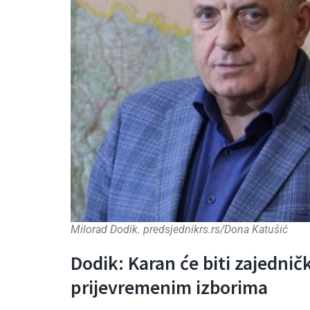
Milorad Dodik. predsjednikrs.rs/Dona Katušić
Dodik: Karan će biti zajednič
prijevremenim izborima