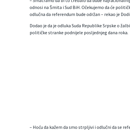
– Smatramo da bi to trebalo da bude najracionalniji
odnosi na Šmita i Sud BiH. Očekujemo da će političk
odlučna da referendum bude održan – rekao je Dodi
Dodao je da je odluka Suda Republike Srpske o žalbi,
političke stranke podnijele posljednjeg dana roka.
– Hoću da kažem da smo strpljivi i odlučni da se r