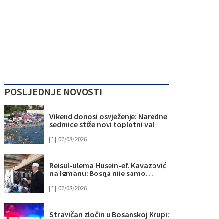
POSLJEDNJE NOVOSTI
Vikend donosi osvježenje: Naredne
sedmice stiže novi toplotni val
07/08/2026
Reisul-ulema Husein-ef. Kavazović
na Igmanu: Bosna nije samo
zemlja, već ideja za koju se živi
07/08/2026
Stravičan zločin u Bosanskoj Krupi: