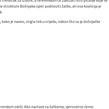
 trenutak za izbore, a referendum će zadržati isto pitanje koje se
e strukture Bošnjaka opet podnositi žalbe, ali ova koalicija je
k.
 kako je naveo, stigla tek u srijedu, nakon što su je bošnjačke
eferendum održi. Ako nastave sa žalbama, vjerovatno ćemo