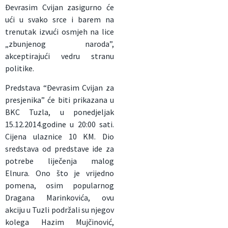
Đevrasim Cvijan zasigurno će
ući u svako srce i barem na
trenutak izvući osmjeh na lice
„zbunjenog naroda”,
akceptirajući vedru stranu
politike.
Predstava “Đevrasim Cvijan za
presjenika” će biti prikazana u
BKC Tuzla, u ponedjeljak
15.12.2014.godine u 20:00 sati.
Cijena ulaznice 10 KM. Dio
sredstava od predstave ide za
potrebe liječenja malog
Elnura. Ono što je vrijedno
pomena, osim popularnog
Dragana Marinkovića, ovu
akciju u Tuzli podržali su njegov
kolega Hazim Mujčinović,