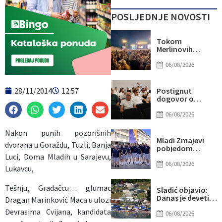
POSLJEDNJE NOVOSTI
Tokom
Merlinovih
koncerata
gotovo 156
06/08/2026
miliona KM
prometa
28/11/2014
12:57
Postignut
dogovor o
daljnjim
koracima za
06/08/2026
rješavanje
statusa
Nakon punih pozorišnih
otpuštenih
Mladi Zmajevi
dvorana u Goraždu, Tuzli, Banja
radnika
pobjedom
Komunalnog
poslali snažnu
Luci, Doma Mladih u Sarajevu,
poruku na
06/08/2026
Lukavcu,
otvorenju
Eurobasketa
Tešnju, Gradačcu… glumac
Sladić objavio:
Danas je deveti
Dragan Marinković Maca u ulozi
dan u nizu sa više
Đevrasima Cvijana, kandidata
od 40 stepeni,
06/08/2026
evo gdje najviše