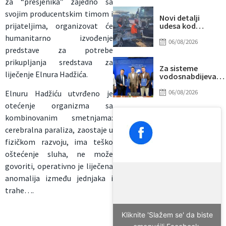
za “presjenika” zajedno sa
“prži”
svojim producentskim timom i
Novi detalji
prijateljima, organizovat će
udesa kod
Tomislavgrada:
humanitarno izvođenje
Preminuo
06/08/2026
predstave za potrebe
muškarac iz
Sarajeva, među
prikupljanja sredstava za
povrijeđenima i
Za sisteme
liječenje Elnura Hadžića.
beba
vodosnabdijevanj
Tuzle i Gradačca
izdvojeno gotovo
06/08/2026
Elnuru Hadžiću utvrđeno je
14 miliona KM
otećenje organizma sa
kombinovanim smetnjama:
cerebralna paraliza, zaostaje u
fizičkom razvoju, ima teško
oštećenje sluha, ne može
govoriti, operativno je liječena
anomalija između jednjaka i
trahe….
Kliknite 'Slažem se' da biste