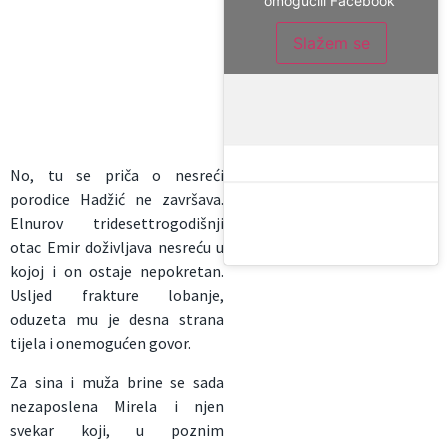
omogućili Facebook
Slažem se
No, tu se priča o nesreći
porodice Hadžić ne završava.
Elnurov tridesettrogodišnji
otac Emir doživljava nesreću u
kojoj i on ostaje nepokretan.
Usljed frakture lobanje,
oduzeta mu je desna strana
tijela i onemogućen govor.
Za sina i muža brine se sada
nezaposlena Mirela i njen
svekar koji, u poznim