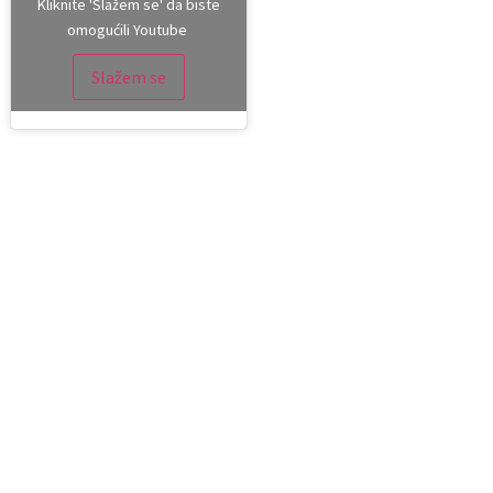
Kliknite 'Slažem se' da biste
omogućili Youtube
Slažem se