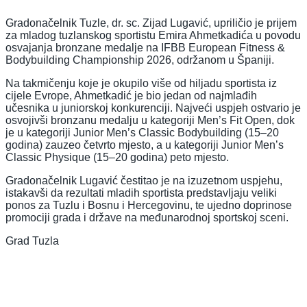
Gradonačelnik Tuzle, dr. sc. Zijad Lugavić, upriličio je prijem
za mladog tuzlanskog sportistu Emira Ahmetkadića u povodu
osvajanja bronzane medalje na IFBB European Fitness &
Bodybuilding Championship 2026, održanom u Španiji.
Na takmičenju koje je okupilo više od hiljadu sportista iz
cijele Evrope, Ahmetkadić je bio jedan od najmlađih
učesnika u juniorskoj konkurenciji. Najveći uspjeh ostvario je
osvojivši bronzanu medalju u kategoriji Men’s Fit Open, dok
je u kategoriji Junior Men’s Classic Bodybuilding (15–20
godina) zauzeo četvrto mjesto, a u kategoriji Junior Men’s
Classic Physique (15–20 godina) peto mjesto.
Gradonačelnik Lugavić čestitao je na izuzetnom uspjehu,
istakavši da rezultati mladih sportista predstavljaju veliki
ponos za Tuzlu i Bosnu i Hercegovinu, te ujedno doprinose
promociji grada i države na međunarodnoj sportskoj sceni.
Grad Tuzla