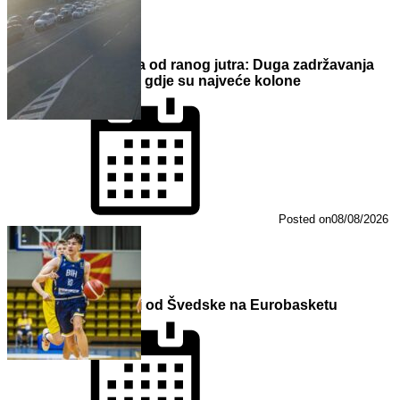
Gužve na granicama od ranog jutra: Duga zadržavanja
na izlazu iz BiH, evo gdje su najveće kolone
Posted on
08/08/2026
Kadeti BiH poraženi od Švedske na Eurobasketu