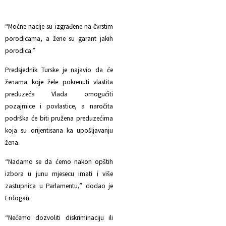
“Moćne nacije su izgrađene na čvrstim
porodicama, a žene su garant jakih
porodica.”
Predsjednik Turske je najavio da će
ženama koje žele pokrenuti vlastita
preduzeća Vlada omogućiti
pozajmice i povlastice, a naročita
podrška će biti pružena preduzećima
koja su orijentisana ka upošljavanju
žena.
“Nadamo se da ćemo nakon opštih
izbora u junu mjesecu imati i više
zastupnica u Parlamentu,” dodao je
Erdogan.
“Nećemo dozvoliti diskriminaciju ili