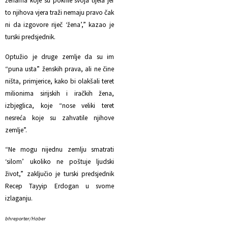
ženama koje su pokrile svoja tijela jer
to njihova vjera traži nemaju pravo čak
ni da izgovore riječ ‘žena’,” kazao je
turski predsjednik.
Optužio je druge zemlje da su im
“puna usta” ženskih prava, ali ne čine
ništa, primjerice, kako bi olakšali teret
milionima sirijskih i iračkih žena,
izbjeglica, koje “nose veliki teret
nesreća koje su zahvatile njihove
zemlje”.
“Ne mogu nijednu zemlju smatrati
‘silom’ ukoliko ne poštuje ljudski
život,” zaključio je turski predsjednik
Recep Tayyip Erdogan u svome
izlaganju.
bhreporter/Haber