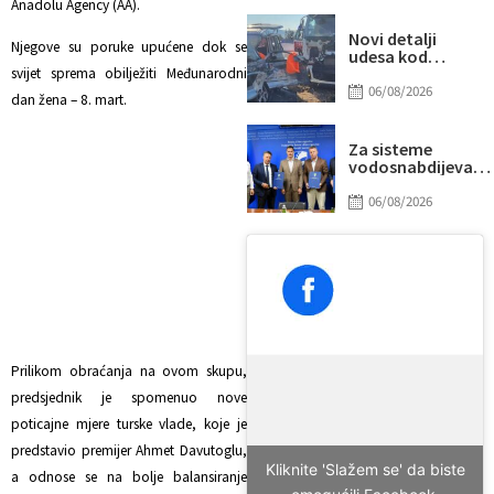
Anadolu Agency (AA).
“prži”
Novi detalji
Njegove su poruke upućene dok se
udesa kod
Tomislavgrada:
svijet sprema obilježiti Međunarodni
Preminuo
06/08/2026
dan žena – 8. mart.
muškarac iz
Sarajeva, među
povrijeđenima i
Za sisteme
beba
vodosnabdijevanj
Tuzle i Gradačca
izdvojeno gotovo
06/08/2026
14 miliona KM
Prilikom obraćanja na ovom skupu,
predsjednik je spomenuo nove
poticajne mjere turske vlade, koje je
predstavio premijer Ahmet Davutoglu,
Kliknite 'Slažem se' da biste
a odnose se na bolje balansiranje