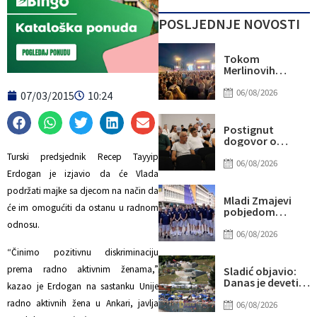
POSLJEDNJE NOVOSTI
Tokom
Merlinovih
koncerata
gotovo 156
06/08/2026
07/03/2015
10:24
miliona KM
prometa
Postignut
dogovor o
daljnjim
Turski predsjednik Recep Tayyip
koracima za
06/08/2026
rješavanje
Erdogan je izjavio da će Vlada
statusa
podržati majke sa djecom na način da
otpuštenih
Mladi Zmajevi
radnika
će im omogućiti da ostanu u radnom
pobjedom
Komunalnog
poslali snažnu
odnosu.
poruku na
06/08/2026
otvorenju
“Činimo pozitivnu diskriminaciju
Eurobasketa
prema radno aktivnim ženama,”
Sladić objavio:
Danas je deveti
kazao je Erdogan na sastanku Unije
dan u nizu sa više
radno aktivnih žena u Ankari, javlja
od 40 stepeni,
06/08/2026
evo gdje najviše