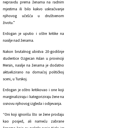
nepravdu prema ženama na radnim
mjestima ili bilo kakvo uskraćivanje
njihovog učešća u društvenom
životu.”
Erdogan je uputio i oštre kritike na
nasilje nad ženama.
Nakon brutalnog ubistva 20-godišnje
studentice Ozgecan Aslan u provinciji
Mersin, nasilje na ženama je dodatno
aktuelizirano na domaćoj političkoj
sceni, u Turskoj.
Erdogan je oštro kritikovao i one koji
marginaliziraju i kategoriziraju žene na
osnovu njihovog izgleda i odijevanja.
“Oni koji ignorišu što se žene prodaju
kao posjed, ali nameću zabrane