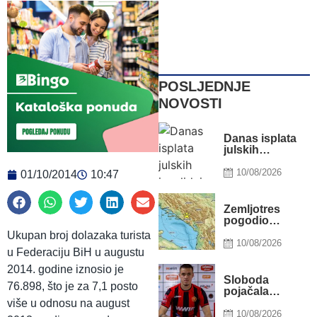
POSLJEDNJE
NOVOSTI
Danas isplata
julskih
invalidnina u
FBiH
10/08/2026
01/10/2014
10:47
Zemljotres
pogodio
Hercegovinu:
Ukupan broj dolazaka turista
Treslo Bileću,
10/08/2026
u Federaciju BiH u augustu
Trebinje i
Dubrovnik
2014. godine iznosio je
Sloboda
76.898, što je za 7,1 posto
pojačala
konkurenciju
više u odnosu na august
na golu, stigao
10/08/2026