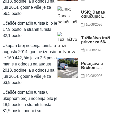
2013. godine, a u odnosu na
čuvar mreže s
iskustvom iz
juli 2014. godine više je za
Italije i
USK: Danas
56,5 posto.
Rumunije
odlučujući
sastanci nove
Učešće domaćih turista bilo je
većine: Ili pada
10/08/2026
Vlada ili S BiH
17,9 posto, a stranih turista
preuzima
82,1 posto.
odgovornost
Tužilaštvo traži
pritvor za 66-
Ukupan broj noćenja turista u
godišnjakinju iz
Bosanske
10/08/2026
augustu 2014. godine iznosio
Krupe zbog
je 160.442, što je za 2,6 posto
ubistva slijepog
supruga
Pucnjava u
manje u odnosu na august
Brčkom:
2013. godine, a u odnosu na
Muškarac teško
ranjen,
10/08/2026
juli 2014. godine više je za
napadači
63,9 posto.
pobjegli
motociklima
Učešće domaćih turista u
ukupnom broju noćenja bilo je
18,5 posto, a stranih turista
81,5 posto, podaci su