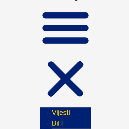
Vijesti
BiH