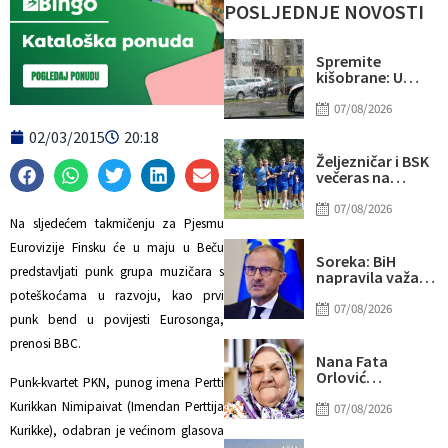
POSLJEDNJE NOVOSTI
Spremite
kišobrane: U
drugom dijelu
dana mogući
07/08/2026
pljuskovi i
02/03/2015
20:18
grmljavina
Željezničar i BSK
večeras na
Grbavici
otvaraju novu
07/08/2026
sezonu
Na sljedećem takmičenju za Pjesmu
nogometnog
Eurovizije Finsku će u maju u Beču
prvenstva BiH
Soreka: BiH
predstavljati punk grupa muzičara s
napravila važan
korak na svom
poteškoćama u razvoju, kao prvi
putu ka EU
07/08/2026
punk bend u povijesti Eurosonga,
prenosi BBC.
Nana Fata
Orlović
Punk-kvartet PKN, punog imena Pertti
proslavila 83.
Kurikkan Nimipaivat (Imendan Perttija
rođendan
07/08/2026
Kurikke), odabran je većinom glasova