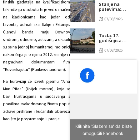
finskih gledatelja na kvalifikacijskom
Stanje na
putevima:
takmičenju u subotu te je već označen
Pogledajte na
na kladionicama kao jedan od
kojim graničnim
07/08/2026
prijelazima su
favorita, odmah iza Italije i Estonije.
duge kolone
Članovi benda imaju Downov
vozila na izlazu
Tuzla: 17.
iz BiH
sindrom, odnosno, autizam, a okupili
godišnjica
otvaranja Trga
su se na jednoj humanitarnoj radionici
slobode,
07/08/2026
nakon čega je o njima 2012. snimljen i
najvećeg u BiH
nagrađivani dokumentarni film
“Kovasikajuttu” (Punkerski sindrom).
Na Euroviziji će izvesti pjesmu “Aina
Mun Pitaa” (Uvijek moram), koja se
bavi frustracijama u suočavanju s
pravilima svakodnevnog života poput
zdrave prehrane i kućanskih obaveza
kao što je pospremanje ili pranje.
Kliknite 'Slažem se' da biste
omogućili Facebook