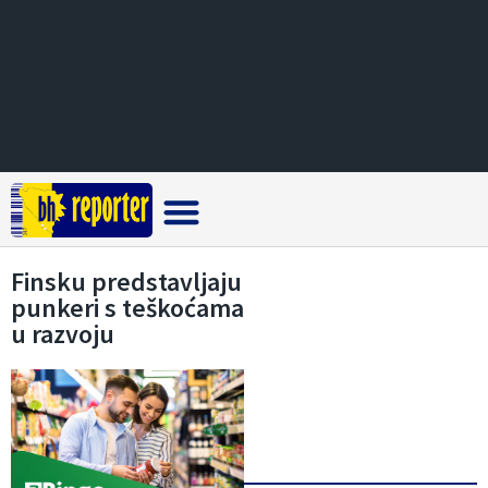
Crna hronika
Finsku predstavljaju
punkeri s teškoćama
u razvoju