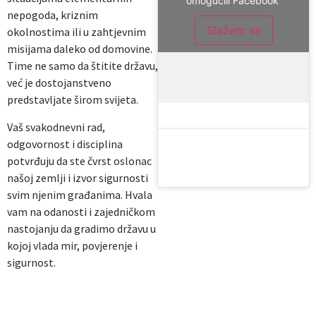
omogućili Facebook
nepogoda, kriznim
Slažem se
okolnostima ili u zahtjevnim
misijama daleko od domovine.
Time ne samo da štitite državu,
već je dostojanstveno
predstavljate širom svijeta.
Vaš svakodnevni rad,
odgovornost i disciplina
potvrđuju da ste čvrst oslonac
našoj zemlji i izvor sigurnosti
svim njenim građanima. Hvala
vam na odanosti i zajedničkom
nastojanju da gradimo državu u
kojoj vlada mir, povjerenje i
sigurnost.