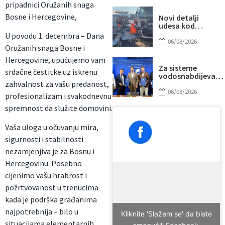
pripadnici Oružanih snaga
“prži”
Bosne i Hercegovine,
Novi detalji
udesa kod
Tomislavgrada:
U povodu 1. decembra – Dana
Preminuo
06/08/2026
Oružanih snaga Bosne i
muškarac iz
Sarajeva, među
Hercegovine, upućujemo vam
povrijeđenima i
Za sisteme
srdačne čestitke uz iskrenu
beba
vodosnabdijevanj
zahvalnost za vašu predanost,
Tuzle i Gradačca
izdvojeno gotovo
06/08/2026
profesionalizam i svakodnevnu
14 miliona KM
spremnost da služite domovini.
Vaša uloga u očuvanju mira,
sigurnosti i stabilnosti
nezamjenjiva je za Bosnu i
Hercegovinu. Posebno
cijenimo vašu hrabrost i
požrtvovanost u trenucima
kada je podrška građanima
najpotrebnija – bilo u
Kliknite 'Slažem se' da biste
situacijama elementarnih