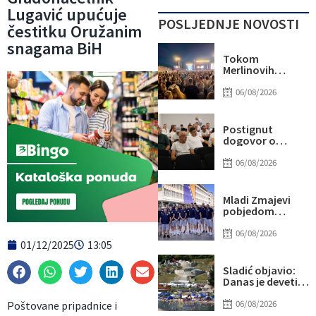
Lugavić upućuje
POSLJEDNJE NOVOSTI
čestitku Oružanim
snagama BiH
Tokom
Merlinovih
koncerata
gotovo 156
06/08/2026
miliona KM
prometa
Postignut
dogovor o
daljnjim
koracima za
06/08/2026
rješavanje
statusa
otpuštenih
Mladi Zmajevi
radnika
pobjedom
Komunalnog
poslali snažnu
poruku na
06/08/2026
01/12/2025
13:05
otvorenju
Eurobasketa
Sladić objavio:
Danas je deveti
dan u nizu sa više
od 40 stepeni,
06/08/2026
Poštovane pripadnice i
evo gdje najviše