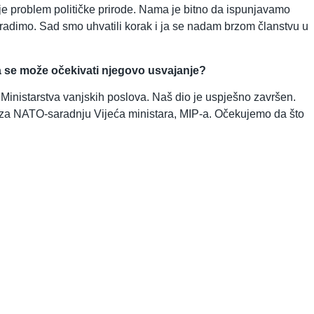
še je problem političke prirode. Nama je bitno da ispunjavamo
adimo. Sad smo uhvatili korak i ja se nadam brzom članstvu u
a se može očekivati njegovo usvajanje?
o Ministarstva vanjskih poslova. Naš dio je uspješno završen.
je za NATO-saradnju Vijeća ministara, MIP-a. Očekujemo da što