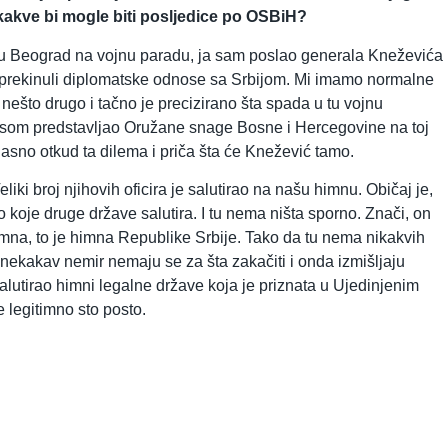
i kakve bi mogle biti posljedice po OSBiH?
 u Beograd na vojnu paradu, ja sam poslao generala Kneževića
prekinuli diplomatske odnose sa Srbijom. Mi imamo normalne
nešto drugo i tačno je precizirano šta spada u tu vojnu
nosom predstavljao Oružane snage Bosne i Hercegovine na toj
 jasno otkud ta dilema i priča šta će Knežević tamo.
iki broj njihovih oficira je salutirao na našu himnu. Običaj je,
o koje druge države salutira. I tu nema ništa sporno. Znači, on
himna, to je himna Republike Srbije. Tako da tu nema nikakvih
 nekakav nemir nemaju se za šta zakačiti i onda izmišljaju
salutirao himni legalne države koja je priznata u Ujedinjenim
e legitimno sto posto.