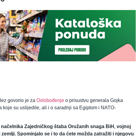
ez govorio je za
Oslobođenje
o prisustvu generala Gojka
koje su uslijedile, ali i o saradnji sa Egiptom i NATO-
, načelnika Zajedničkog štaba Oružanih snaga BiH, vojnoj
zemlji. Spominjalo se i to da ćete možda zatražiti i njegovu