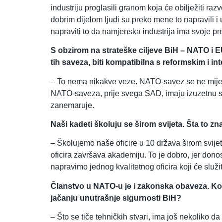
industriju proglasili granom koja će obilježiti ra
dobrim dijelom ljudi su preko mene to napravili i 
napraviti to da namjenska industrija ima svoje 
S obzirom na strateške ciljeve BiH – NATO i E
tih saveza, biti kompatibilna s reformskim i 
– To nema nikakve veze. NATO-savez se ne miješ
NATO-saveza, prije svega SAD, imaju izuzetnu sa
zanemaruje.
Naši kadeti školuju se širom svijeta. Šta to z
– Školujemo naše oficire u 10 država širom svijet
oficira završava akademiju. To je dobro, jer donos
napravimo jednog kvalitetnog oficira koji će služi
Članstvo u NATO-u je i zakonska obaveza. Kol
jačanju unutrašnje sigurnosti BiH?
– Što se tiče tehničkih stvari, ima još nekoliko d