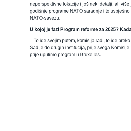
neperspektivne lokacije i još neki detalji, ali vi
godišnje programe NATO saradnje i to uspješno r
NATO-savezu.
U kojoj je fazi Program reforme za 2025? Kad
– To ide svojim putem, komisija radi, to ide prek
Sad je do drugih institucija, prije svega Komisi
prije uputimo program u Bruxelles.