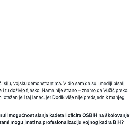
, silu, vojsku demonstrantima. Vidio sam da su i mediji pisali
e i tu doživio fijasko. Nama nije strano – znamo da Vučić preko
težan je i taj lanac, jer Dodik više nije predsjednik manjeg
enuli mogućnost slanja kadeta i oficira OSBiH na školovanje
grami mogu imati na profesionalizaciju vojnog kadra BiH?