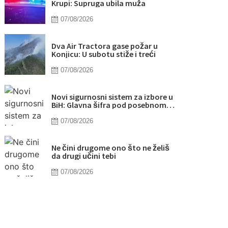
Krupi: Supruga ubila muža
07/08/2026
Dva Air Tractora gase požar u
Konjicu: U subotu stiže i treći
07/08/2026
Novi sigurnosni sistem za izbore u
BiH: Glavna šifra pod posebnom
kontrolom
07/08/2026
Ne čini drugome ono što ne želiš
da drugi učini tebi
07/08/2026