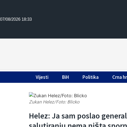
07/08/2026 18:33
Vijesti
BiH
Politika
Crna h
Zukan Helez/Foto: Blicko
Helez: Ja sam poslao genera
salutiranju nema ništa spor