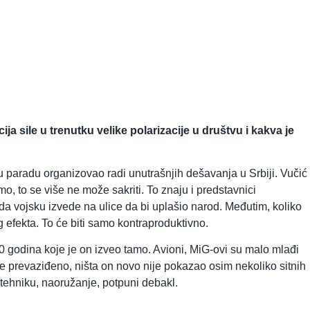
a sile u trenutku velike polarizacije u društvu i kakva je
tu paradu organizovao radi unutrašnjih dešavanja u Srbiji. Vučić
mo, to se više ne može sakriti. To znaju i predstavnici
a vojsku izvede na ulice da bi uplašio narod. Međutim, koliko
g efekta. To će biti samo kontraproduktivno.
40 godina koje je on izveo tamo. Avioni, MiG-ovi su malo mlađi
je prevaziđeno, ništa on novo nije pokazao osim nekoliko sitnih
 tehniku, naoružanje, potpuni debakl.