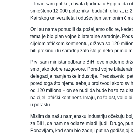
– Imao sam priliku, i hvala ljudima u Egiptu, da 
smješteno 12.000 polaznika, budućih oficira, iz 2
Kairskog univerziteta i oduševljen sam onim čime 
Oni su nama ponudili da pošaljemo oficire, kadete
tema je bio plan vojne bilateralne saradnje. Podsj
cijelom afričkom kontinentu, država sa 120 milio
bili prekinuli tu saradnji zato što je neko primio 
Prvi sam ministar odbrane BiH, ove moderne države 
smo jako dobre razgovore. Pored vojne bilateraln
delegacija namjenske industrije. Predstavnici pe
pored toga što njemu trebaju proizvodi skoro svi
od 120 miliona – on se nudi da bude baza za dis
na cijeli afrički kontinent. Imaju, nažalost, volio 
u porastu.
Mislim da našu namjensku industriju očekuju bolji
za BiH, da nam ne odlaze mladi ljudi. Drugo, pun
Ponavljam, kad sam bio zadnji put na godišnjoj