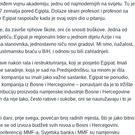
obiđem vojnu akademiju, jednu od najmodernijih na svijetu. Tu je
7 zemalja pored Egipta. Dolaze strani profesori i profesori sa
Egipat raspolaže kada je ovaj vojni dio u pitanju.
, da završe njihove škole, oni će snositi troškove. Jedna od
etiću, Egipat je regionalni lider u jednom dijelu Azije i na
na stanovnika, jednostavno niču novi gradovi. Mi smo, nažalost,
muslimansku braću u BiH, i odnosi su bili zahladnjeli.
nakon rata i restrukturiranja, koji je posjetio Egipat. Imali
e saradnje, koja je sad na Predsjedništvu, sa mnom je išla
t kompanija su imali jako važne sastanke. Egipat se ponudio,
h kompanija iz Bosne i Hercegovine – ponavljam da je to tržište
tribuciju proizvoda namjenske industrije Bosne i Hercegovine
bih da nije tako, često ratove i sukobe, oni se nauružavaju i to je
 dani, prije svega, povećan broj radnih mjesta, što je jako bitno
e se od izvoza budžeti svih nivoa u Bosni i Hercegovini.
 konferenciji MMF-a, Svjetska banka i MMF su namjensku