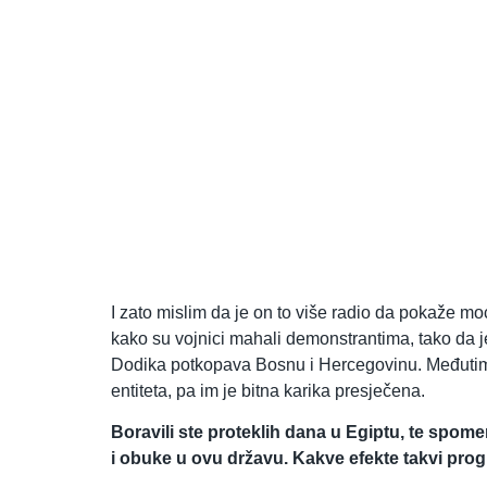
I zato mislim da je on to više radio da pokaže moć
kako su vojnici mahali demonstrantima, tako da j
Dodika potkopava Bosnu i Hercegovinu. Međutim, o
entiteta, pa im je bitna karika presječena.
Boravili ste proteklih dana u Egiptu, te spom
i obuke u ovu državu. Kakve efekte takvi pro