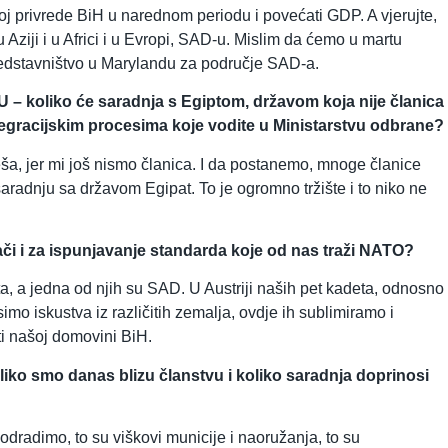
zvoj privrede BiH u narednom periodu i povećati GDP. A vjerujte,
u Aziji i u Africi i u Evropi, SAD-u. Mislim da ćemo u martu
predstavništvo u Marylandu za područje SAD-a.
U – koliko će saradnja s Egiptom, državom koja nije članica
integracijskim procesima koje vodite u Ministarstvu odbrane?
a, jer mi još nismo članica. I da postanemo, mnoge članice
radnju sa državom Egipat. To je ogromno tržište i to niko ne
nači i za ispunjavanje standarda koje od nas traži NATO?
a, a jedna od njih su SAD. U Austriji naših pet kadeta, odnosno
imo iskustva iz različitih zemalja, ovdje ih sublimiramo i
ti našoj domovini BiH.
iko smo danas blizu članstvu i koliko saradnja doprinosi
a odradimo, to su viškovi municije i naoružanja, to su