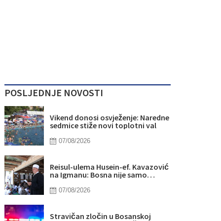
POSLJEDNJE NOVOSTI
Vikend donosi osvježenje: Naredne
sedmice stiže novi toplotni val
07/08/2026
Reisul-ulema Husein-ef. Kavazović
na Igmanu: Bosna nije samo
zemlja, već ideja za koju se živi
07/08/2026
Stravičan zločin u Bosanskoj