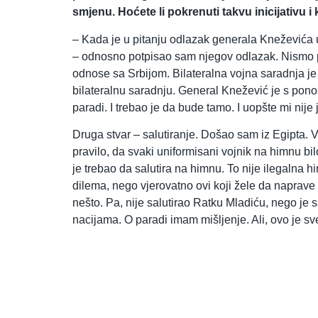
smjenu. Hoćete li pokrenuti takvu inicijativu 
– Kada je u pitanju odlazak generala Kneževića
– odnosno potpisao sam njegov odlazak. Nismo 
odnose sa Srbijom. Bilateralna vojna saradnja je 
bilateralnu saradnju. General Knežević je s po
paradi. I trebao je da bude tamo. I uopšte mi nije
Druga stvar – salutiranje. Došao sam iz Egipta. Vel
pravilo, da svaki uniformisani vojnik na himnu bil
je trebao da salutira na himnu. To nije ilegalna 
dilema, nego vjerovatno ovi koji žele da naprave
nešto. Pa, nije salutirao Ratku Mladiću, nego je 
nacijama. O paradi imam mišljenje. Ali, ovo je sv