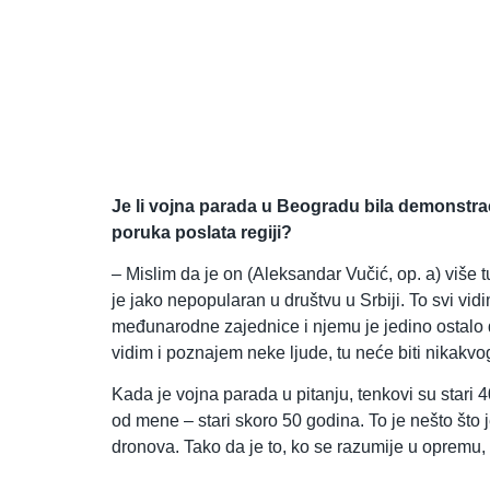
Je li vojna parada u Beogradu bila demonstracij
poruka poslata regiji?
– Mislim da je on (Aleksandar Vučić, op. a) više 
je jako nepopularan u društvu u Srbiji. To svi vidi
međunarodne zajednice i njemu je jedino ostalo d
vidim i poznajem neke ljude, tu neće biti nikakvo
Kada je vojna parada u pitanju, tenkovi su stari 
od mene – stari skoro 50 godina. To je nešto što 
dronova. Tako da je to, ko se razumije u opremu,