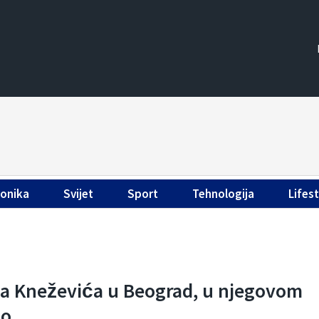
ronika
Svijet
Sport
Tehnologija
Lifest
la Kneževića u Beograd, u njegovom
no