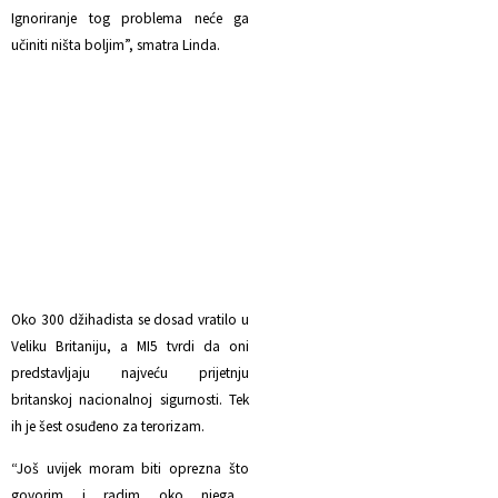
Ignoriranje tog problema neće ga
učiniti ništa boljim”, smatra Linda.
Oko 300 džihadista se dosad vratilo u
Veliku Britaniju, a MI5 tvrdi da oni
predstavljaju najveću prijetnju
britanskoj nacionalnoj sigurnosti. Tek
ih je šest osuđeno za terorizam.
“Još uvijek moram biti oprezna što
govorim i radim oko njega…