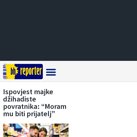
Crna hronika
Ispovjest majke
džihadiste
povratnika: “Moram
mu biti prijatelj”