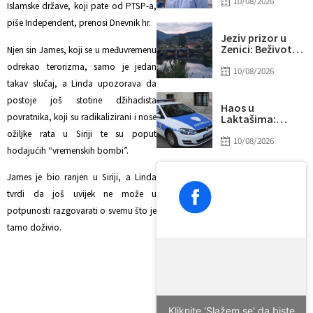
protiv
10/08/2026
Islamske države, koji pate od PTSP-a,
zaposlenika
Memorijalnog
piše Independent, prenosi Dnevnik hr.
centra Potočari:
Jeziv prizor u
Njihova
Zenici: Beživotno
Njen sin James, koji se u međuvremenu
“travestija
tijelo pronađeno
odrekao terorizma, samo je jedan
prava” uvijek je
u rijeci Bosni
10/08/2026
bila dio arsenala
takav slučaj, a Linda upozorava da
iskorjenjivanja
postoje još stotine džihadista
Bošnjaka
Haos u
povratnika, koji su radikalizirani i nose
Laktašima:
Šestorica pijanih
ožiljke rata u Siriji te su poput
muškaraca
10/08/2026
hodajućih “vremenskih bombi”.
pretukla
sugrađanina,
uhapšeno sedam
James je bio ranjen u Siriji, a Linda
osoba
tvrdi da još uvijek ne može u
potpunosti razgovarati o svemu što je
tamo doživio.
Kliknite 'Slažem se' da biste