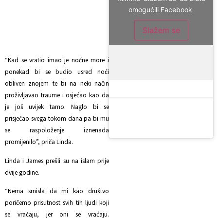
omogućili Facebook
Slažem se
“Kad se vratio imao je noćne more i
ponekad bi se budio usred noći
obliven znojem te bi na neki način
proživljavao traume i osjećao kao da
je još uvijek tamo. Naglo bi se
prisjećao svega tokom dana pa bi mu
se raspoloženje iznenada
promijenilo”, priča Linda.
Linda i James prešli su na islam prije
dvije godine.
“Nema smisla da mi kao društvo
poričemo prisutnost svih tih ljudi koji
se vraćaju, jer oni se vraćaju.