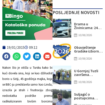
POSLJEDNJE NOVOSTI
Drama u
Živinicama: 24-
godišnjakinja
prijavila fizički
10/08/2026
napad,
muškarac
priveden
19/01/2015
09:12
Obavještenje
Gradske izborne
komisije Tuzla:
CIK BiH TRAŽI
10/08/2026
KANDIDATE ZA
ANGAŽMAN
Nakon što je otišla u Tursku kako bi
OPERATERA NA
U Gornjoj Tuzli
BIRAČKIM
kući dovela sina, koji se kao džihadist
završena
MJESTIMA U
izgradnja puta
borio u Siriji, 45-godišnja majka, koja
TUZLI ZA OPĆE
vrijedna 246.000
10/08/2026
IZBORE 2026.
se BBC-ju predstavila samo kao Linda,
KM
GODINE
izrazila je strah i frustraciju zbog
Suljagić o
nedostatka podrške prema
postupcima
zvaničnika RS-a
radikaliziranim bivšim borcima