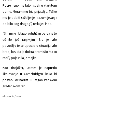
Povremeno me bilo i strah u vlastitom
domu. Moram mu biti prijatelj… Teško
mu je dobiti sažaljenje i razumijevanje
od bilo kog drugog”, rekla je Linda.
“Sin mi je i blago autističan pa ga je to
učinilo još ranjivijim. Bio je vrlo
povodljiv te se upustio u situaciju vrlo
brzo, bez da je doista promislio šta to
radi”, pojasnila je majka.
Kao tinejdžer, James je napustio
školovanje u Camebridgeu kako bi
postao džihadist u afganistanskom
građanskom ratu.
bhreporter/avaz