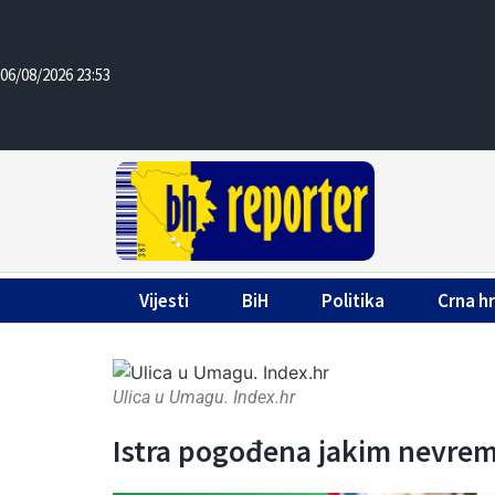
06/08/2026 23:53
Vijesti
BiH
Politika
Crna h
Ulica u Umagu. Index.hr
Istra pogođena jakim nevre