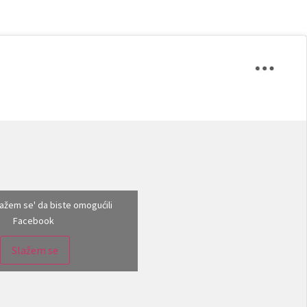
Slažem se' da biste omogućili
Facebook
Slažem se