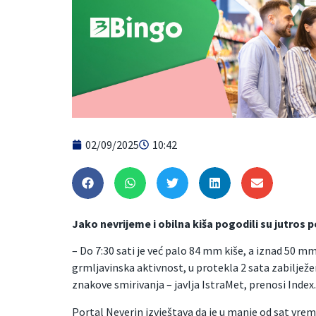
02/09/2025
10:42
Jako nevrijeme i obilna kiša pogodili su jutros 
– Do 7:30 sati je već palo 84 mm kiše, a iznad 50 mm
grmljavinska aktivnost, u protekla 2 sata zabiljež
znakove smirivanja – javlja IstraMet, prenosi Index.
Portal Neverin izvještava da je u manje od sat vre