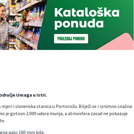
područje Umaga u Istri.
 mjeri i slovenska stanica u Portorožu. Bilježi se i iznimno snažna
eno je gotovo 2.000 udara munja, a atmosfera zasad ne pokazuje
hr.
mena palo 100 mm kiše.