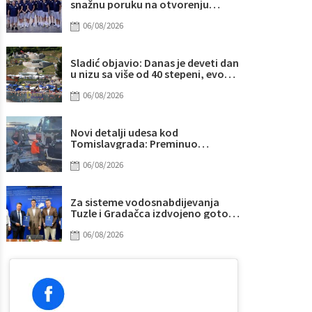
snažnu poruku na otvorenju
Eurobasketa
06/08/2026
Sladić objavio: Danas je deveti dan
u nizu sa više od 40 stepeni, evo
gdje najviše “prži”
06/08/2026
Novi detalji udesa kod
Tomislavgrada: Preminuo
muškarac iz Sarajeva, među
povrijeđenima i beba
06/08/2026
Za sisteme vodosnabdijevanja
Tuzle i Gradačca izdvojeno gotovo
14 miliona KM
06/08/2026