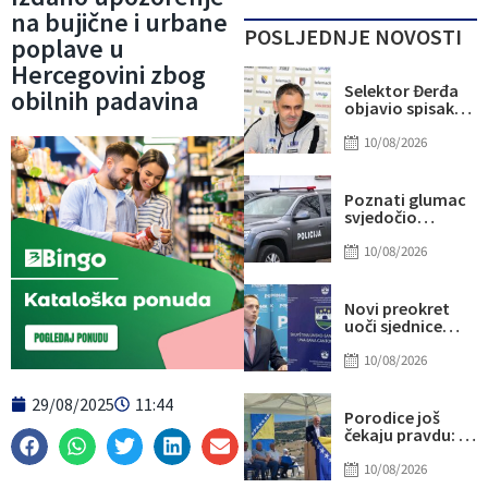
na bujične i urbane
POSLJEDNJE NOVOSTI
poplave u
Hercegovini zbog
Selektor Đerđa
obilnih padavina
objavio spisak
Zmajeva:
Poznato šta je sa
10/08/2026
Džananom
Musom i Emirom
Sulejmanovićem
Poznati glumac
svjedočio
stravičnom
napadu u
10/08/2026
Živinicama:
Djevojka
pobjegla iz auta
Novi preokret
u kafić
uoči sjednice
Skupštine USK:
Premijerska
10/08/2026
pozicija bi mogla
pripasti POMAK-u
29/08/2025
11:44
Porodice još
čekaju pravdu: U
Mokronogama
prije 33 godine
10/08/2026
ubijeno devet