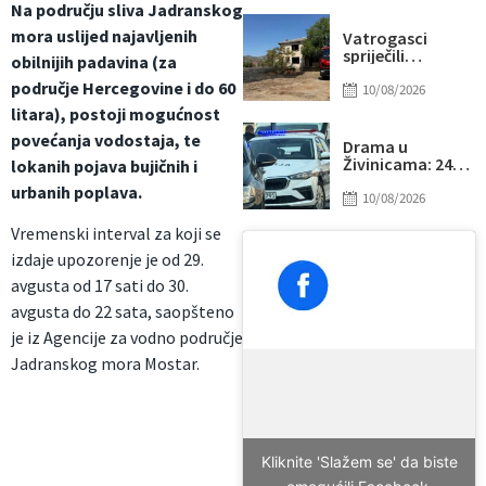
Na području sliva Jadranskog
bošnjačkih civila
mora uslijed najavljenih
Vatrogasci
spriječili
obilnijih padavina (za
katastrofu u
područje Hercegovine i do 60
Jasenici: Vatra
10/08/2026
stigla do kuća
litara), postoji mogućnost
povećanja vodostaja, te
Drama u
Živinicama: 24-
lokanih pojava bujičnih i
godišnjakinja
urbanih poplava.
prijavila fizički
10/08/2026
napad,
Vremenski interval za koji se
muškarac
priveden
izdaje upozorenje je od 29.
avgusta od 17 sati do 30.
avgusta do 22 sata, saopšteno
je iz Agencije za vodno područje
Jadranskog mora Mostar.
Kliknite 'Slažem se' da biste