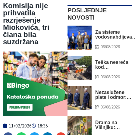
Komisija nije
POSLJEDNJE
prihvatila
NOVOSTI
razrješenje
Miokovića, tri
Za sisteme
člana bila
vodosnabdijevan
suzdržana
Tuzle i Gradačca
izdvojeno gotovo
06/08/2026
14 miliona KM
Teška nesreća
kod
Tomislavgrada:
Četiri osobe
06/08/2026
povrijeđene,
među njima i
dijete
Nezaslužene
plate i odmor:
Godišnji odmor
nakon mandata
06/08/2026
blokada
Drama na
11/02/2026
18:35
Višnjiku:
Nepoznati