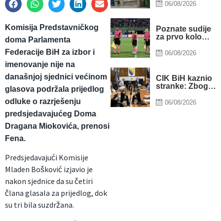
razbojnici
06/08/2026
raznijeli
bankomat,
stanari ih
Komisija Predstavničkog
Poznate sudije
otjerali prije
za prvo kolo
doma Parlamenta
nego što su
WWin lige BiH:
uzeli novac
Federacije BiH za izbor i
Musić u
06/08/2026
Banjaluci,
imenovanje nije na
Bandić u
Mostaru
današnjoj sjednici većinom
CIK BiH kaznio
stranke: Zbog
glasova podržala prijedlog
preuranjene
odluke o razrješenju
kampanje PSS
06/08/2026
kažnjena s
predsjedavajućeg Doma
8.500 KM,
SNSD sa 6.000
Dragana Miokovića, prenosi
KM
Fena.
Predsjedavajući Komisije
Mladen Bošković izjavio je
nakon sjednice da su četiri
člana glasala za prijedlog, dok
su tri bila suzdržana.