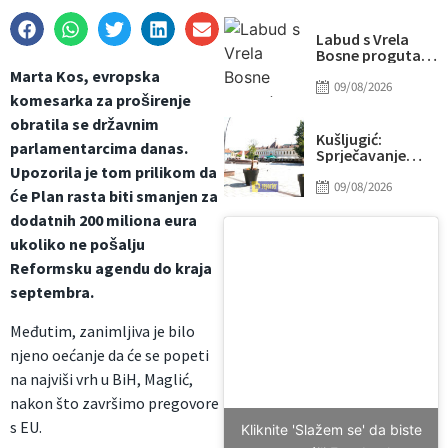
utakmice: Meč
obilježili
incidenti i
Labud s Vrela
tučnjave
Bosne progutao
udicu: Brza
Marta Kos, evropska
reakcija spasila
09/08/2026
komesarka za proširenje
mu život
obratila se državnim
Kušljugić:
parlamentarcima danas.
Sprječavanje
dehidracije i
Upozorila je tom prilikom da
pregrijavanja
09/08/2026
će Plan rasta biti smanjen za
ključni za
očuvanje
dodatnih 200 miliona eura
zdravlja srca
ukoliko ne pošalju
tokom vrućina
Reformsku agendu do kraja
septembra.
Međutim, zanimljiva je bilo
njeno oećanje da će se popeti
na najviši vrh u BiH, Maglić,
nakon što završimo pregovore
s EU.
Kliknite 'Slažem se' da biste