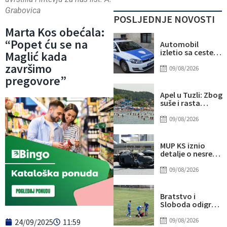
Grabovica
POSLJEDNJE NOVOSTI
Marta Kos obećala:
“Popet ću se na
Automobil
izletio sa ceste,
Maglić kada
poginuo 23-
završimo
godišnji mladić
09/08/2026
pregovore”
Apel u Tuzli: Zbog
suše i rasta
potrošnje
ugroženo
09/08/2026
vodosnabdijevanje
građani pozvani n
racionalno
MUP KS iznio
trošenje vode
detalje o nesreći
u kojoj je jučer u
Hadžićima
09/08/2026
poginuo
motociklista iz
Sarajeva
Bratstvo i
Sloboda odigrali
sve osim
prijateljske
09/08/2026
24/09/2025
11:59