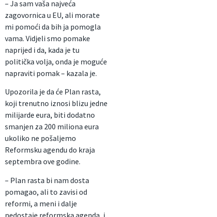
– Ja sam vaša najveća
zagovornica u EU, ali morate
mi pomoći da bih ja pomogla
vama. Vidjeli smo pomake
naprijed i da, kada je tu
politička volja, onda je moguće
napraviti pomak – kazala je.
Upozorila je da će Plan rasta,
koji trenutno iznosi blizu jedne
milijarde eura, biti dodatno
smanjen za 200 miliona eura
ukoliko ne pošaljemo
Reformsku agendu do kraja
septembra ove godine.
– Plan rasta bi nam dosta
pomagao, ali to zavisi od
reformi, a meni i dalje
nedostaje reformska agenda, i