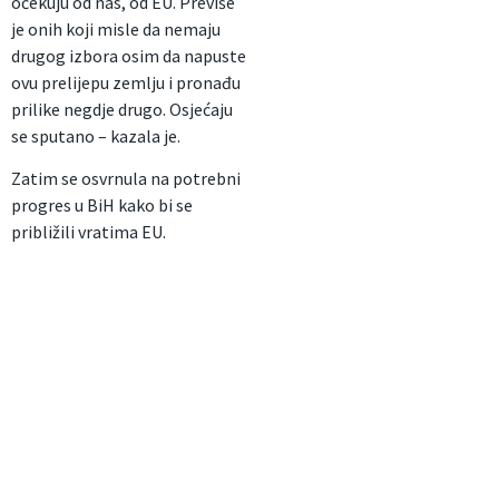
očekuju od nas, od EU. Previše
je onih koji misle da nemaju
drugog izbora osim da napuste
ovu prelijepu zemlju i pronađu
prilike negdje drugo. Osjećaju
se sputano – kazala je.
Zatim se osvrnula na potrebni
progres u BiH kako bi se
približili vratima EU.