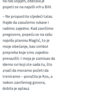
na naš uspjeh, obećala je
popeti se na najviši vrh u BiH.
– Ne propustite sljedeći talas.
Hajde da zasučemo rukave i
radimo zajedno. Kad završimo
pregovore, popeću se na vašu
najvišu planinu Maglić, to je
moje obećanje, kao simbol
prepreka koje smo zajedno
prevazišli. I moja je zamisao da
idemo svi koji ste sada tu, što
znači da moramo početi da
treniramo – poručila je Kos, a
nakon završenog govora,
dobila je aplauz.