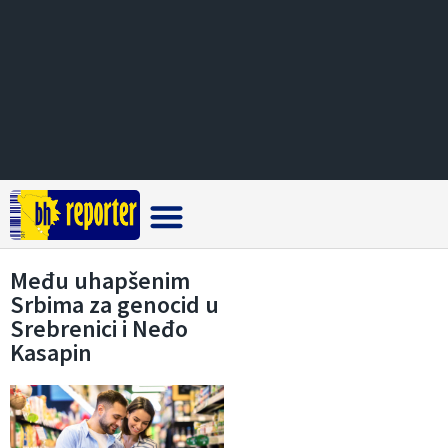
Crna hronika
Među uhapšenim
Srbima za genocid u
Srebrenici i Neđo
Kasapin