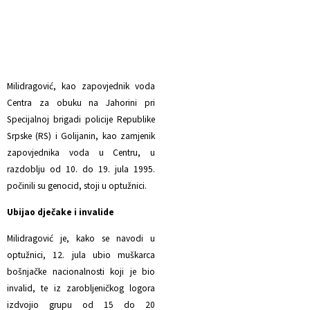
Milidragović, kao zapovjednik voda
Centra za obuku na Jahorini pri
Specijalnoj brigadi policije Republike
Srpske (RS) i Golijanin, kao zamjenik
zapovjednika voda u Centru, u
razdoblju od 10. do 19. jula 1995.
počinili su genocid, stoji u optužnici.
Ubijao dječake i invalide
Milidragović je, kako se navodi u
optužnici, 12. jula ubio muškarca
bošnjačke nacionalnosti koji je bio
invalid, te iz zarobljeničkog logora
izdvojio grupu od 15 do 20