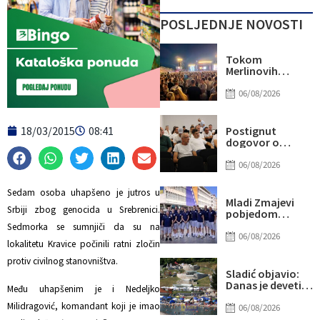
POSLJEDNJE NOVOSTI
Tokom
Merlinovih
koncerata
gotovo 156
06/08/2026
miliona KM
prometa
18/03/2015
08:41
Postignut
dogovor o
daljnjim
koracima za
06/08/2026
rješavanje
statusa
Sedam osoba uhapšeno je jutros u
otpuštenih
Mladi Zmajevi
radnika
Srbiji zbog genocida u Srebrenici.
pobjedom
Komunalnog
poslali snažnu
Sedmorka se sumnjiči da su na
poruku na
06/08/2026
lokalitetu Kravice počinili ratni zločin
otvorenju
Eurobasketa
protiv civilnog stanovništva.
Sladić objavio:
Danas je deveti
Među uhapšenim je i Nedeljko
dan u nizu sa više
Milidragović, komandant koji je imao
od 40 stepeni,
06/08/2026
evo gdje najviše