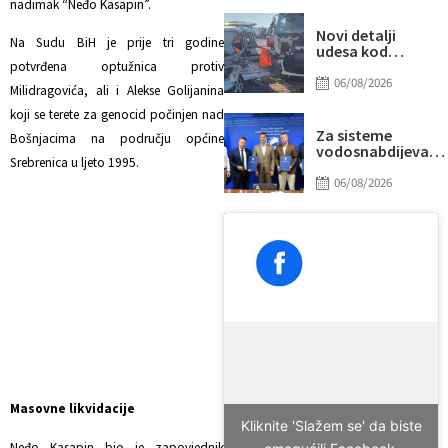
nadimak “Neđo Kasapin”.
“prži”
Novi detalji
Na Sudu BiH je prije tri godine
udesa kod
Tomislavgrada:
potvrđena optužnica protiv
Preminuo
06/08/2026
Milidragovića, ali i Alekse Golijanina
muškarac iz
Sarajeva, među
koji se terete za genocid počinjen nad
povrijeđenima i
Za sisteme
Bošnjacima na području općine
beba
vodosnabdijevanj
Srebrenica u ljeto 1995.
Tuzle i Gradačca
izdvojeno gotovo
06/08/2026
14 miliona KM
Masovne likvidacije
Kliknite 'Slažem se' da biste
Neđo Kasapin bio je zapovjednik