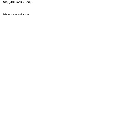
se gubi svaki trag.
bhreporter/klix.ba