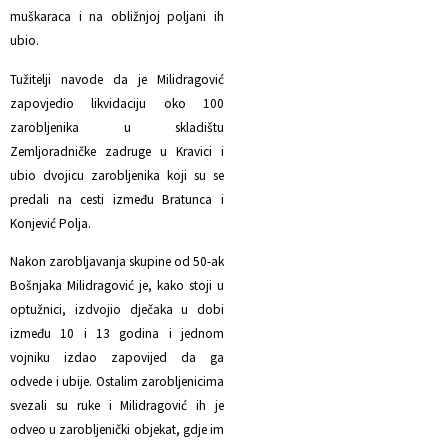
muškaraca i na obližnjoj poljani ih
ubio.
Tužitelji navode da je Milidragović
zapovjedio likvidaciju oko 100
zarobljenika u skladištu
Zemljoradničke zadruge u Kravici i
ubio dvojicu zarobljenika koji su se
predali na cesti između Bratunca i
Konjević Polja.
Nakon zarobljavanja skupine od 50-ak
Bošnjaka Milidragović je, kako stoji u
optužnici, izdvojio dječaka u dobi
između 10 i 13 godina i jednom
vojniku izdao zapovijed da ga
odvede i ubije. Ostalim zarobljenicima
svezali su ruke i Milidragović ih je
odveo u zarobljenički objekat, gdje im