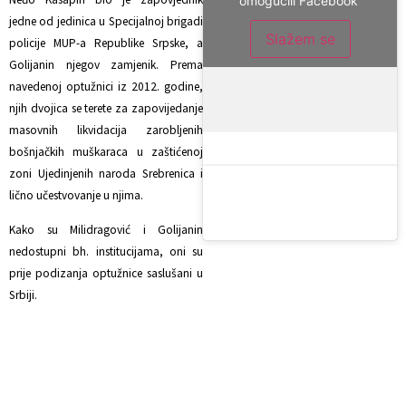
omogućili Facebook
jedne od jedinica u Specijalnoj brigadi
Slažem se
policije MUP-a Republike Srpske, a
Golijanin njegov zamjenik. Prema
navedenoj optužnici iz 2012. godine,
njih dvojica se terete za zapovijedanje
masovnih likvidacija zarobljenih
bošnjačkih muškaraca u zaštićenoj
zoni Ujedinjenih naroda Srebrenica i
lično učestvovanje u njima.
Kako su Milidragović i Golijanin
nedostupni bh. institucijama, oni su
prije podizanja optužnice saslušani u
Srbiji.