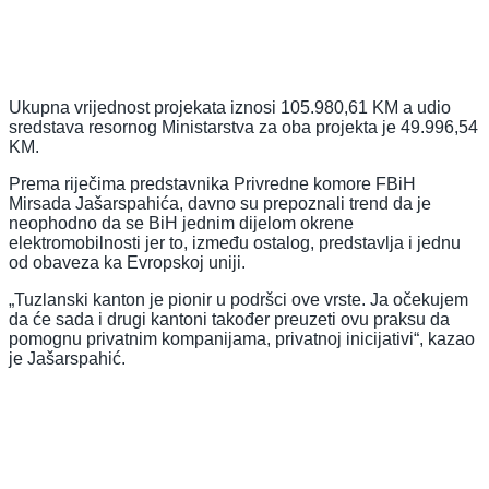
Ukupna vrijednost projekata iznosi 105.980,61 KM a udio
sredstava resornog Ministarstva za oba projekta je 49.996,54
KM.
Prema riječima predstavnika Privredne komore FBiH
Mirsada Jašarspahića, davno su prepoznali trend da je
neophodno da se BiH jednim dijelom okrene
elektromobilnosti jer to, između ostalog, predstavlja i jednu
od obaveza ka Evropskoj uniji.
„Tuzlanski kanton je pionir u podršci ove vrste. Ja očekujem
da će sada i drugi kantoni također preuzeti ovu praksu da
pomognu privatnim kompanijama, privatnoj inicijativi“, kazao
je Jašarspahić.