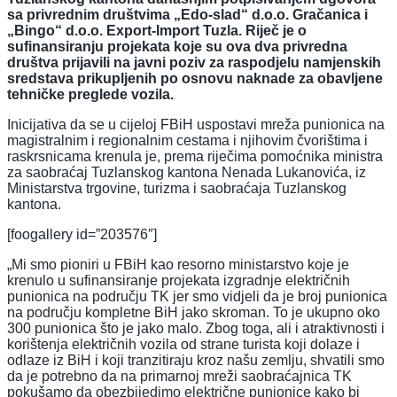
sa privrednim društvima „Edo-slad“ d.o.o. Gračanica i
„Bingo“ d.o.o. Export-Import Tuzla. Riječ je o
sufinansiranju projekata koje su ova dva privredna
društva prijavili na javni poziv za raspodjelu namjenskih
sredstava prikupljenih po osnovu naknade za obavljene
tehničke preglede vozila.
Inicijativa da se u cijeloj FBiH uspostavi mreža punionica na
magistralnim i regionalnim cestama i njihovim čvorištima i
raskrsnicama krenula je, prema riječima pomoćnika ministra
za saobraćaj Tuzlanskog kantona Nenada Lukanovića, iz
Ministarstva trgovine, turizma i saobraćaja Tuzlanskog
kantona.
[foogallery id=”203576″]
„Mi smo pioniri u FBiH kao resorno ministarstvo koje je
krenulo u sufinansiranje projekata izgradnje električnih
punionica na području TK jer smo vidjeli da je broj punionica
na području kompletne BiH jako skroman. To je ukupno oko
300 punionica što je jako malo. Zbog toga, ali i atraktivnosti i
korištenja električnih vozila od strane turista koji dolaze i
odlaze iz BiH i koji tranzitiraju kroz našu zemlju, shvatili smo
da je potrebno da na primarnoj mreži saobraćajnica TK
pokušamo da obezbijedimo električne punionice kako bi