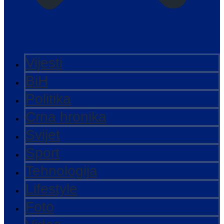
Vijesti
BiH
Politika
Crna hronika
Svijet
Sport
Tehnologija
Lifestyle
Foto