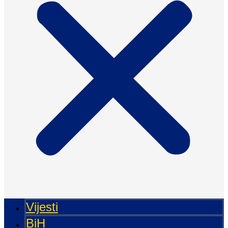
Vijesti
BiH