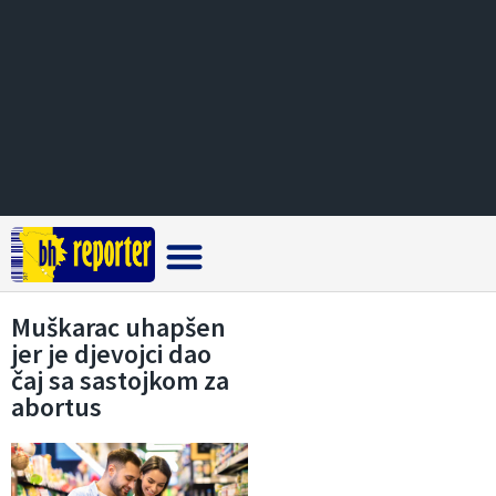
Crna hronika
Muškarac uhapšen
jer je djevojci dao
čaj sa sastojkom za
abortus