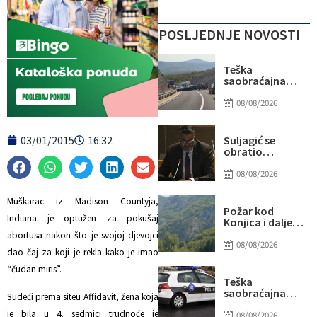
POSLJEDNJE NOVOSTI
Teška
saobraćajna
nesreća kod
Stoca: Više
08/08/2026
osoba
povrijeđeno,
saobraćaj
03/01/2015
16:32
Suljagić se
potpuno
obratio
obustavljen
američkim
senatorima i
08/08/2026
kongresmenima:
Amidžić se
Muškarac iz Madison Countyja,
pridružio
Požar kod
kampanji
Indiana je optužen za pokušaj
Konjica i dalje
zastrašivanja
aktivan, ali
abortusa nakon što je svojoj djevojci
Bošnjaka!
manjeg
08/08/2026
dao čaj za koji je rekla kako je imao
intenziteta:
Ekipe ostaju na
“čudan miris”.
terenu
Teška
saobraćajna
Sudeći prema siteu Affidavit, žena koja
nesreća u Ilijašu:
je bila u 4. sedmici trudnoće je
Teretno vozilo
08/08/2026