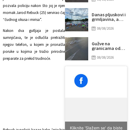
udarilo 75-
pozvala policiju nakon što joj je njen
godišnjeg
momak Jarod Rebuck (25) servirao čaj
biciklistu
Danas pljuskovi i
grmljavina, a
“čudnog okusa i mirisa”.
onda stiže novi
toplotni talas
08/08/2026
Nakon dva gutljaja je postala
sumnjičava, te je odlučila pretražiti
Gužve na
njegov telefon, u kojem je pronašla
granicama od
poruke u kojima je tražio prirodne
ranog jutra:
Duga
08/08/2026
preparate za prekid trudnoće.
zadržavanja na
izlazu iz BiH, evo
gdje su najveće
kolone
Kliknite 'Slažem se' da biste
Rebuck je policiji kazao kako “nije bio