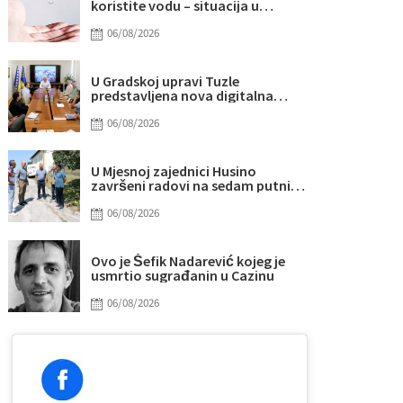
koristite vodu – situacija u
vodosnabdijevanju je ozbiljna
06/08/2026
U Gradskoj upravi Tuzle
predstavljena nova digitalna
rješenja
06/08/2026
U Mjesnoj zajednici Husino
završeni radovi na sedam putnih
pravaca, uskoro i novi trotoar
06/08/2026
Ovo je Šefik Nadarević kojeg je
usmrtio sugrađanin u Cazinu
06/08/2026