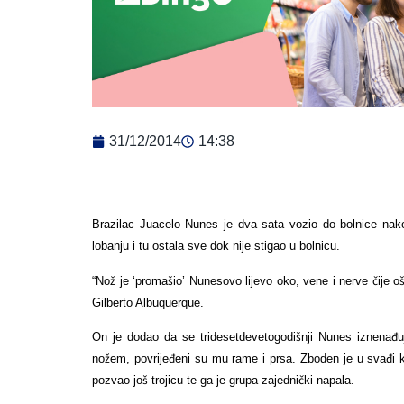
31/12/2014
14:38
Brazilac Juacelo Nunes je dva sata vozio do bolnice nak
lobanju i tu ostala sve dok nije stigao u bolnicu.
“Nož je ‘promašio’ Nunesovo lijevo oko, vene i nerve čije ošt
Gilberto Albuquerque.
On je dodao da se tridesetdevetogodišnji Nunes iznenađuj
nožem, povrijeđeni su mu rame i prsa. Zboden je u svađi 
pozvao još trojicu te ga je grupa zajednički napala.