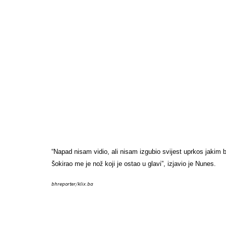
“Napad nisam vidio, ali nisam izgubio svijest uprkos jakim
Šokirao me je nož koji je ostao u glavi”, izjavio je Nunes.
bhreporter/klix.ba