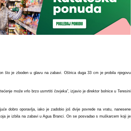
on što je zboden u glavu na zabavi. Oštrica duga 33 cm je probila njegovu
ećenje može vrlo brzo usmrtiti čovjeka”, izjavio je direktor bolnice u Teresini
uće dobro oporavlja, iako je zadobio još dvije povrede na vratu, nanesene
koja je izbila na zabavi u Agua Branci. On se posvađao s muškarcem koji je