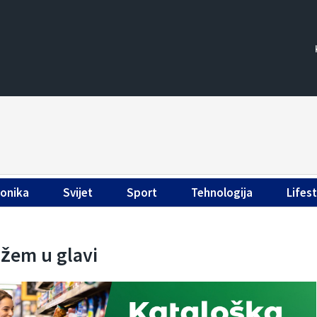
ronika
Svijet
Sport
Tehnologija
Lifest
ožem u glavi