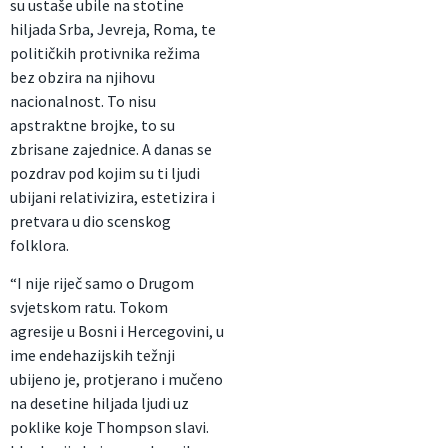
su ustaše ubile na stotine
hiljada Srba, Jevreja, Roma, te
političkih protivnika režima
bez obzira na njihovu
nacionalnost. To nisu
apstraktne brojke, to su
zbrisane zajednice. A danas se
pozdrav pod kojim su ti ljudi
ubijani relativizira, estetizira i
pretvara u dio scenskog
folklora.
“I nije riječ samo o Drugom
svjetskom ratu. Tokom
agresije u Bosni i Hercegovini, u
ime endehazijskih težnji
ubijeno je, protjerano i mučeno
na desetine hiljada ljudi uz
poklike koje Thompson slavi.