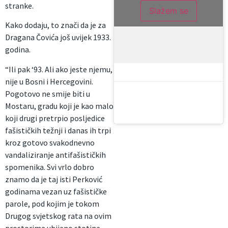
stranke.
Slažem se
Kako dodaju, to znači da je za
Dragana Čovića još uvijek 1933.
godina.
“Ili pak ‘93. Ali ako jeste njemu,
nije u Bosni i Hercegovini.
Pogotovo ne smije biti u
Mostaru, gradu koji je kao malo
koji drugi pretrpio posljedice
fašističkih težnji i danas ih trpi
kroz gotovo svakodnevno
vandaliziranje antifašističkih
spomenika. Svi vrlo dobro
znamo da je taj isti Perković
godinama vezan uz fašističke
parole, pod kojim je tokom
Drugog svjetskog rata na ovim
prostorima ubijeno stotine