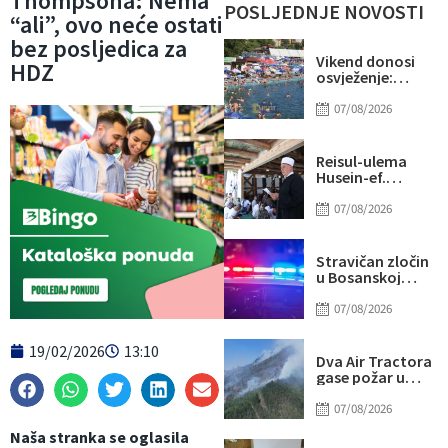
Thompsona: Nema
POSLJEDNJE NOVOSTI
“ali”, ovo neće ostati
bez posljedica za
Vikend donosi
HDZ
osvježenje:
Naredne sedmice
stiže novi
07/08/2026
toplotni val
Reisul-ulema
Husein-ef.
Kavazović na
Igmanu: Bosna
07/08/2026
nije samo
zemlja, već ideja
za koju se živi
Stravičan zločin
u Bosanskoj
Krupi: Supruga
ubila muža
07/08/2026
19/02/2026
13:10
Dva Air Tractora
gase požar u
Konjicu: U
subotu stiže i
07/08/2026
treći
Naša stranka se oglasila