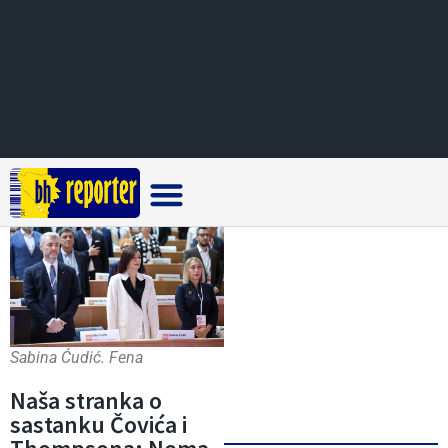
Crna hronika
Sabina Ćudić. Fena
Naša stranka o
sastanku Čovića i