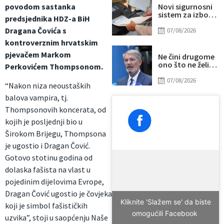
povodom sastanka
Novi sigurnosni
sistem za izbore
predsjednika HDZ-a BiH
u BiH: Glavna
Dragana Čovića s
šifra pod
07/08/2026
posebnom
kontroverznim hrvatskim
kontrolom
pjevačem Markom
Ne čini drugome
ono što ne želiš
Perkovićem Thompsonom.
da drugi učini
tebi
07/08/2026
“Nakon niza neoustaških
balova vampira, tj.
Thompsonovih koncerata, od
kojih je posljednji bio u
Širokom Brijegu, Thompsona
je ugostio i Dragan Čović.
Gotovo stotinu godina od
dolaska fašista na vlast u
pojedinim dijelovima Evrope,
Dragan Čović ugostio je čovjeka
Kliknite 'Slažem se' da biste
koji je simbol fašističkih
omogućili Facebook
uzvika”, stoji u saopćenju Naše