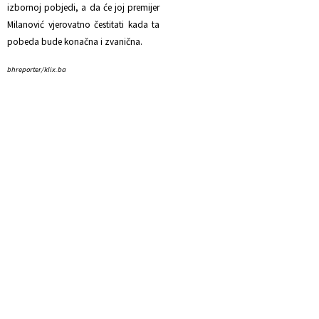
izbornoj pobjedi, a da će joj premijer
Milanović vjerovatno čestitati kada ta
pobeda bude konačna i zvanična.
bhreporter/klix.ba