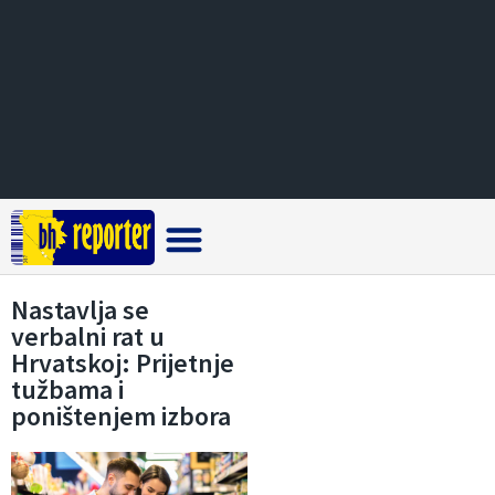
Crna hronika
Nastavlja se
verbalni rat u
Hrvatskoj: Prijetnje
tužbama i
poništenjem izbora