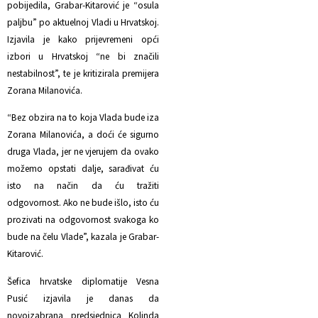
pobijedila, Grabar-Kitarović je “osula
paljbu” po aktuelnoj Vladi u Hrvatskoj.
Izjavila je kako prijevremeni opći
izbori u Hrvatskoj “ne bi značili
nestabilnost”, te je kritizirala premijera
Zorana Milanovića.
“Bez obzira na to koja Vlada bude iza
Zorana Milanovića, a doći će sigurno
druga Vlada, jer ne vjerujem da ovako
možemo opstati dalje, sarađivat ću
isto na način da ću tražiti
odgovornost. Ako ne bude išlo, isto ću
prozivati na odgovornost svakoga ko
bude na čelu Vlade”, kazala je Grabar-
Kitarović.
Šefica hrvatske diplomatije Vesna
Pusić izjavila je danas da
novoizabrana predsjednica Kolinda