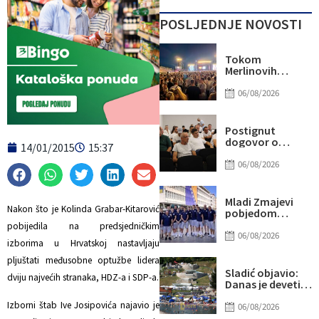
POSLJEDNJE NOVOSTI
Tokom
Merlinovih
koncerata
gotovo 156
06/08/2026
miliona KM
prometa
Postignut
dogovor o
14/01/2015
15:37
daljnjim
koracima za
06/08/2026
rješavanje
statusa
otpuštenih
Mladi Zmajevi
radnika
Nakon što je Kolinda Grabar-Kitarović
pobjedom
Komunalnog
poslali snažnu
pobijedila na predsjedničkim
poruku na
06/08/2026
izborima u Hrvatskoj nastavljaju
otvorenju
Eurobasketa
pljuštati međusobne optužbe lidera
Sladić objavio:
dviju najvećih stranaka, HDZ-a i SDP-a.
Danas je deveti
dan u nizu sa više
Izborni štab Ive Josipovića najavio je
od 40 stepeni,
06/08/2026
evo gdje najviše