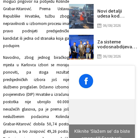
mogući prigovor na pobjedu Kolinde
“prži”
Grabar-Kitarović. Prema Ustavu
Novi detalji
udesa kod
Republike Hrvatske, tužbu zbog
Tomislavgrada:
nepravilnosti u izbornom procesu ima
Preminuo
06/08/2026
muškarac iz
pravo podnijeti predsjednički
Sarajeva, među
kandidat ili jedna od stranaka koja ga
povrijeđenima i
Za sisteme
beba
podupire.
vodosnabdijevanj
Tuzle i Gradačca
izdvojeno gotovo
06/08/2026
Navodno, zbog jednog biračkog
14 miliona KM
mjesta u Karlovcu izbori se moraju
ponoviti, pa stoga rezultat
predsjedničkih izbora još nije
službeno proglašen. Državno izborno
povjerenstvo (DIP) Hrvatske u izračunu
postotka nije ubrojilo 60.000
nevažećih glasova, pa je prema još
neslužbenim podacima Kolinda
Grabar-Kitarović dobila 50,74 posto
Kliknite 'Slažem se' da biste
glasova, a Ivo Josipović 49,26 posto.