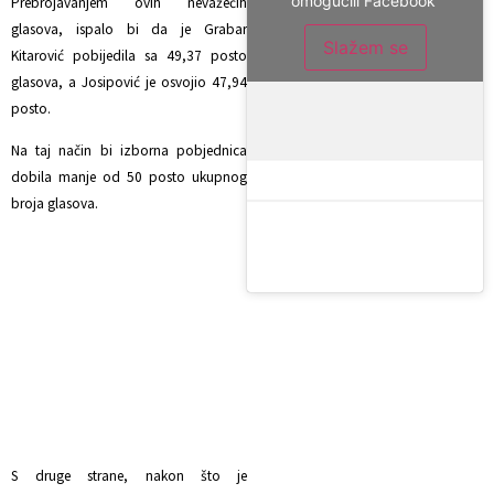
omogućili Facebook
Prebrojavanjem ovih nevažećih
glasova, ispalo bi da je Grabar
Slažem se
Kitarović pobijedila sa 49,37 posto
glasova, a Josipović je osvojio 47,94
posto.
Na taj način bi izborna pobjednica
dobila manje od 50 posto ukupnog
broja glasova.
S druge strane, nakon što je