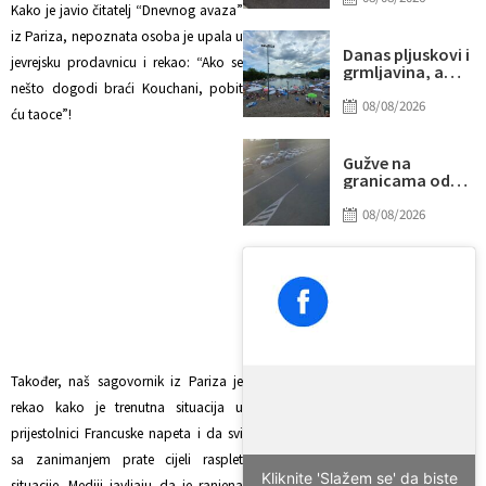
Kako je javio čitatelj “Dnevnog avaza”
udarilo 75-
godišnjeg
iz Pariza, nepoznata osoba je upala u
biciklistu
Danas pljuskovi i
jevrejsku prodavnicu i rekao: “Ako se
grmljavina, a
onda stiže novi
nešto dogodi braći Kouchani, pobit
toplotni talas
08/08/2026
ću taoce”!
Gužve na
granicama od
ranog jutra:
Duga
08/08/2026
zadržavanja na
izlazu iz BiH, evo
gdje su najveće
kolone
Također, naš sagovornik iz Pariza je
rekao kako je trenutna situacija u
prijestolnici Francuske napeta i da svi
sa zanimanjem prate cijeli rasplet
Kliknite 'Slažem se' da biste
situacije. Mediji javljaju da je ranjena