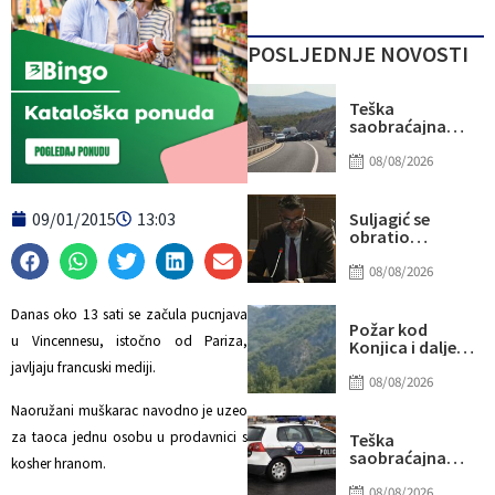
POSLJEDNJE NOVOSTI
Teška
saobraćajna
nesreća kod
Stoca: Više
08/08/2026
osoba
povrijeđeno,
saobraćaj
09/01/2015
13:03
Suljagić se
potpuno
obratio
obustavljen
američkim
senatorima i
08/08/2026
kongresmenima:
Amidžić se
Danas oko 13 sati se začula pucnjava
pridružio
Požar kod
kampanji
u Vincennesu, istočno od Pariza,
Konjica i dalje
zastrašivanja
aktivan, ali
javljaju francuski mediji.
Bošnjaka!
manjeg
08/08/2026
intenziteta:
Naoružani muškarac navodno je uzeo
Ekipe ostaju na
terenu
za taoca jednu osobu u prodavnici s
Teška
saobraćajna
kosher hranom.
nesreća u Ilijašu:
Teretno vozilo
08/08/2026