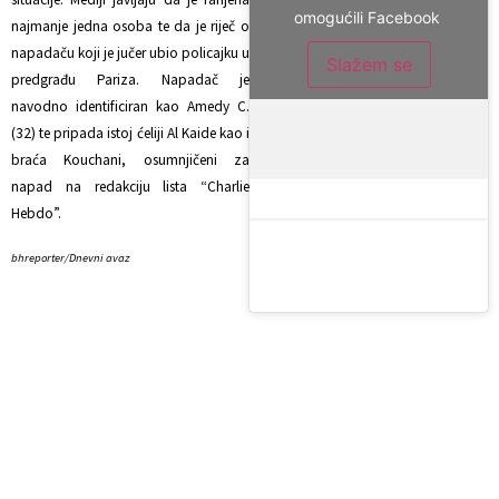
omogućili Facebook
najmanje jedna osoba te da je riječ o
napadaču koji je jučer ubio policajku u
Slažem se
predgrađu Pariza. Napadač je
navodno identificiran kao Amedy C.
(32) te pripada istoj ćeliji Al Kaide kao i
braća Kouchani, osumnjičeni za
napad na redakciju lista “Charlie
Hebdo”.
bhreporter/Dnevni avaz