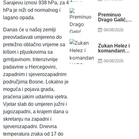
Sarajevu iznosi 938 hPa, za 4
teško
povrijeđena
hPa je niži od normalnog i
Preminuo
lagano opada.
Drago Galić,
suosnivač
Danas će u našoj zemlji
Euroherc
06/08/2026
osiguranja
preovladavati umjereno do
pretežno oblačno vrijeme sa
Zukan Helez i
komandant
kišom i pljuskovima sa
NATO štaba u
grmljavinom. Intenzivnije
Bugojnu: Jedna
06/08/2026
od tema i Titova
padavine u Hercegovini,
vila Gorica
zapadnim i sjeverozapadnim
područjima Bosne. Lokalno je
moguća i pojava grada,
praćena jakim udarima vjetra.
Vjetar slab do umjeren južni i
jugozapadni, a krajem dana u
skretanju na zapadni i
sjeverozapadni. Dnevna
temperatura zraka od 17 do