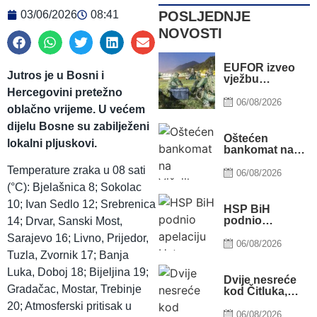
POSLJEDNJE
03/06/2026
08:41
NOVOSTI
EUFOR izveo
Jutros je u Bosni i
vježbu
nedaleko od
Hercegovini pretežno
Foče, uoči
06/08/2026
oblačno vrijeme. U većem
vježbe “Brzi
odgovor 2026”
dijelu Bosne su zabilježeni
Oštećen
lokalni pljuskovi.
bankomat na
Višnjiku,
Temperature zraka u 08 sati
policija obavlja
06/08/2026
uviđaj
(°C): Bjelašnica 8; Sokolac
10; Ivan Sedlo 12; Srebrenica
HSP BiH
podnio
14; Drvar, Sanski Most,
apelaciju
Sarajevo 16; Livno, Prijedor,
Ustavnom sudu
06/08/2026
BiH zbog ovjere
Tuzla, Zvornik 17; Banja
kandidature
Luka, Doboj 18; Bijeljina 19;
Slavena
Dvije nesreće
Kovačevića
Gradačac, Mostar, Trebinje
kod Čitluka,
dvojica
20; Atmosferski pritisak u
motociklista
06/08/2026