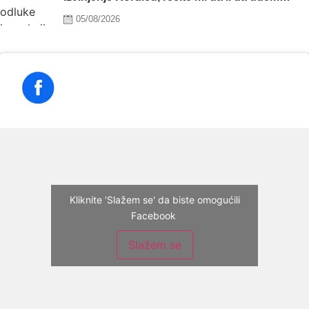
sprijeda ili sazada
Posted
05/08/2026
on
Kliknite 'Slažem se' da biste omogućili
Facebook
Slažem se