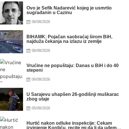
Ovo je Šefik Nadarević kojeg je usmrtio
sugrađanin u Cazinu
Posted
06/08/2026
on
BIHAMK: Pojačan saobraćaj širom BiH,
najduža čekanja na izlazu iz zemlje
Posted
06/08/2026
on
Vrućine ne popuštaju: Danas u BiH i do 40
stepeni
Posted
06/08/2026
on
U Sarajevu uhapšen 26-godišnji muškarac
zbog utaje
Posted
05/08/2026
on
Hurtić nakon odluke inspekcije: Čekam
izvinjenje Kordiću, recite mi da li da uđem