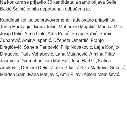
Na konkurs se prijavilo 30 kandidata, a samo prijava Šejle
Bakić-Šolbić je bila nepotpuna i odbačena je.
Kandidati koji su se pravovremeno i adekvatno prijavili su:
Tanja Hadžagić, Ivona Jukić, Muhamed Mujakić, Monika Mijić,
Josip Dolić, Alma Čolo, Adis Poljić, Smajo Šabić, Samir
Župarević, Amir Alispahić, Dženeta Omerdić, Franjo
Dragičević, Sanela Paripović, Filip Novaković, Lejla Konjić-
Dragović, Faris Vehabović, Lana Mujanović, Almina Pilav,
Jasminka Džumnhur, Ivan Matešić, Juso Hadžić, Katica
Artuković, Demirel Delić, Zlatko Brkić, Željka Marković-Sekulić,
Mladen Šain, Ivana Matijević, Amir Pilav i Ajsela Memišević.