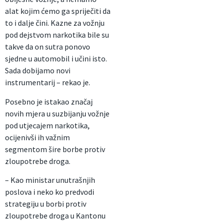
alat kojim ćemo ga spriječiti da
to i dalje čini. Kazne za vožnju
pod dejstvom narkotika bile su
takve da on sutra ponovo
sjedne u automobil i učini isto.
Sada dobijamo novi
instrumentarij – rekao je.
Posebno je istakao značaj
novih mjera u suzbijanju vožnje
pod utjecajem narkotika,
ocijenivši ih važnim
segmentom šire borbe protiv
zloupotrebe droga.
– Kao ministar unutrašnjih
poslova i neko ko predvodi
strategiju u borbi protiv
zloupotrebe droga u Kantonu