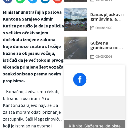
udarilo 75-
godišnjeg
Ministar unutrašnjih poslova
biciklistu
Danas pljuskovi i
Kantona Sarajevo Admir
grmljavina, a
onda stiže novi
Katica poručio je da je policija
toplotni talas
08/08/2026
s velikim očekivanjem
dočekala izmjene zakona
Gužve na
koje donose znatno strožije
granicama od
ranog jutra:
kazne za obijesnu vožnju,
Duga
08/08/2026
ističući da je već tokom prvog
zadržavanja na
izlazu iz BiH, evo
vikenda primjene šest vozača
gdje su najveće
sankcionisano prema novim
kolone
propisima.
– Konačno, Jedva smo čekali,
bili smo frustrirani. Mi u
Kantonu Sarajevo najviše. Ja
zaista moram odati priznanje
zastupniku Saši Magazinoviću,
koji je istrajao na ovome i
Kliknite 'Slažem se' da biste