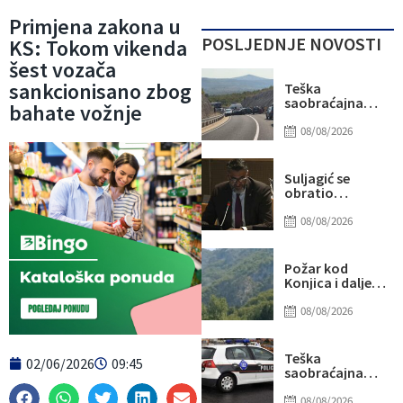
Primjena zakona u
POSLJEDNJE NOVOSTI
KS: Tokom vikenda
šest vozača
sankcionisano zbog
Teška
saobraćajna
bahate vožnje
nesreća kod
Stoca: Više
08/08/2026
osoba
povrijeđeno,
saobraćaj
Suljagić se
potpuno
obratio
obustavljen
američkim
senatorima i
08/08/2026
kongresmenima:
Amidžić se
pridružio
Požar kod
kampanji
Konjica i dalje
zastrašivanja
aktivan, ali
Bošnjaka!
manjeg
08/08/2026
intenziteta:
Ekipe ostaju na
terenu
Teška
02/06/2026
09:45
saobraćajna
nesreća u Ilijašu:
Teretno vozilo
08/08/2026