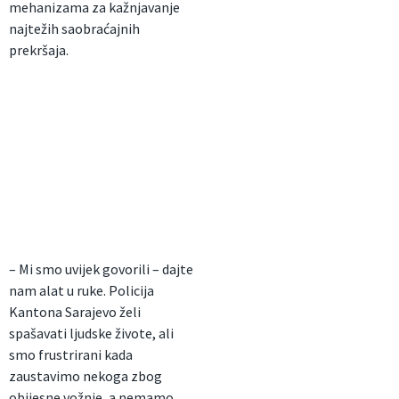
mehanizama za kažnjavanje
najtežih saobraćajnih
prekršaja.
– Mi smo uvijek govorili – dajte
nam alat u ruke. Policija
Kantona Sarajevo želi
spašavati ljudske živote, ali
smo frustrirani kada
zaustavimo nekoga zbog
obijesne vožnje, a nemamo