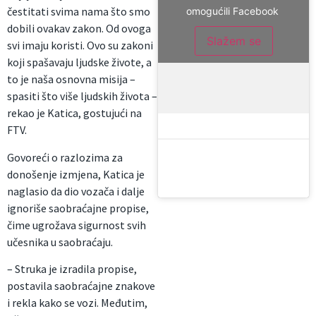
čestitati svima nama što smo
omogućili Facebook
dobili ovakav zakon. Od ovoga
Slažem se
svi imaju koristi. Ovo su zakoni
koji spašavaju ljudske živote, a
to je naša osnovna misija –
spasiti što više ljudskih života –
rekao je Katica, gostujući na
FTV.
Govoreći o razlozima za
donošenje izmjena, Katica je
naglasio da dio vozača i dalje
ignoriše saobraćajne propise,
čime ugrožava sigurnost svih
učesnika u saobraćaju.
– Struka je izradila propise,
postavila saobraćajne znakove
i rekla kako se vozi. Međutim,