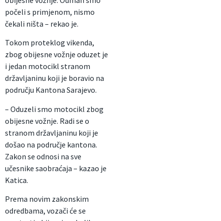
obijesne vožnje. Odmah smo
počeli s primjenom, nismo
čekali ništa – rekao je.
Tokom proteklog vikenda,
zbog obijesne vožnje oduzet je
i jedan motocikl stranom
državljaninu koji je boravio na
području Kantona Sarajevo.
– Oduzeli smo motocikl zbog
obijesne vožnje. Radi se o
stranom državljaninu koji je
došao na područje kantona.
Zakon se odnosi na sve
učesnike saobraćaja – kazao je
Katica.
Prema novim zakonskim
odredbama, vozači će se