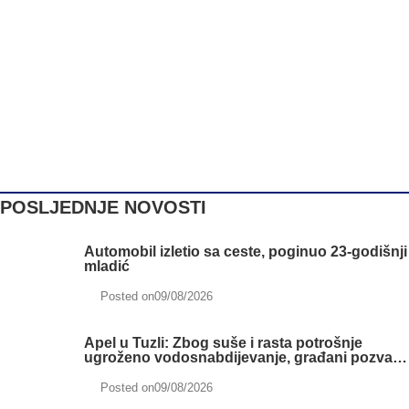
POSLJEDNJE NOVOSTI
Automobil izletio sa ceste, poginuo 23-godišnji
mladić
Posted on
09/08/2026
Apel u Tuzli: Zbog suše i rasta potrošnje
ugroženo vodosnabdijevanje, građani pozvani
na racionalno trošenje vode
Posted on
09/08/2026