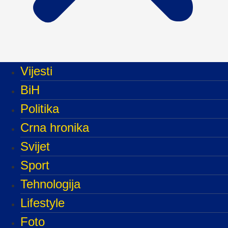
Vijesti
BiH
Politika
Crna hronika
Svijet
Sport
Tehnologija
Lifestyle
Foto