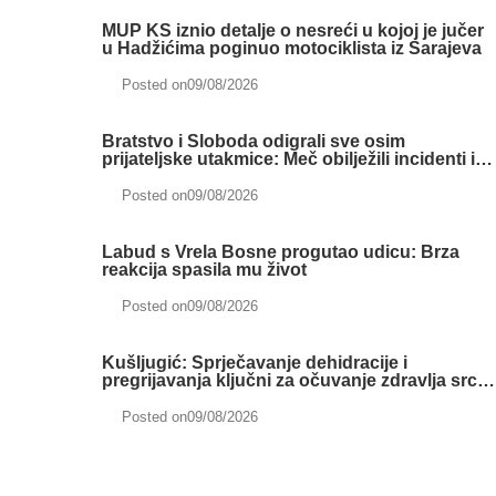
MUP KS iznio detalje o nesreći u kojoj je jučer
u Hadžićima poginuo motociklista iz Sarajeva
Posted on
09/08/2026
Bratstvo i Sloboda odigrali sve osim
prijateljske utakmice: Meč obilježili incidenti i
tučnjave
Posted on
09/08/2026
Labud s Vrela Bosne progutao udicu: Brza
reakcija spasila mu život
Posted on
09/08/2026
Kušljugić: Sprječavanje dehidracije i
pregrijavanja ključni za očuvanje zdravlja srca
tokom vrućina
Posted on
09/08/2026