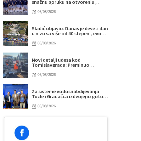
snažnu poruku na otvorenju
Eurobasketa
06/08/2026
Sladić objavio: Danas je deveti dan
u nizu sa više od 40 stepeni, evo
gdje najviše “prži”
06/08/2026
Novi detalji udesa kod
Tomislavgrada: Preminuo
muškarac iz Sarajeva, među
povrijeđenima i beba
06/08/2026
Za sisteme vodosnabdijevanja
Tuzle i Gradačca izdvojeno gotovo
14 miliona KM
06/08/2026