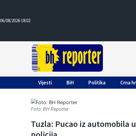
06/08/2026 18:02
Vijesti
BiH
Politika
Crna h
Foto: BH Reporter
Tuzla: Pucao iz automobila u
policija