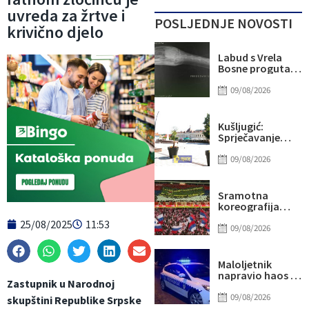
uvreda za žrtve i
POSLJEDNJE NOVOSTI
krivično djelo
Labud s Vrela
Bosne progutao
udicu: Brza
reakcija spasila
09/08/2026
mu život
Kušljugić:
Sprječavanje
dehidracije i
pregrijavanja
09/08/2026
ključni za
očuvanje
zdravlja srca
Sramotna
tokom vrućina
koreografija
Delija: Odali
25/08/2025
11:53
počast zločincu
09/08/2026
Mladiću
Maloljetnik
napravio haos u
Zastupnik u Narodnoj
policijskoj
stanici u RS:
09/08/2026
skupštini Republike Srpske
Vrijeđao, oštetio