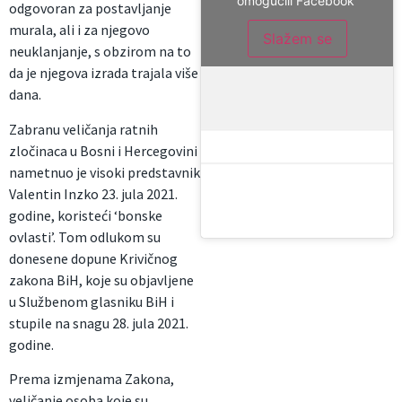
omogućili Facebook
odgovoran za postavljanje
murala, ali i za njegovo
Slažem se
neuklanjanje, s obzirom na to
da je njegova izrada trajala više
dana.
Zabranu veličanja ratnih
zločinaca u Bosni i Hercegovini
nametnuo je visoki predstavnik
Valentin Inzko 23. jula 2021.
godine, koristeći ‘bonske
ovlasti’. Tom odlukom su
donesene dopune Krivičnog
zakona BiH, koje su objavljene
u Službenom glasniku BiH i
stupile na snagu 28. jula 2021.
godine.
Prema izmjenama Zakona,
veličanje osoba koje su