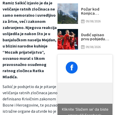
Ramiz Salkić izjavio je da je
vrata i povrijedio
policajca
veličanje ratnih zločinaca ne
Požar kod
Konjica
samo nemoralno i uvredljivo
lokaliziran,
za žrtve, već i zakonom
vatrogasci i dalje
09/08/2026
na terenu
zabranjeno. Njegova reakcija
uslijedila je nakon što je u
Dudić upisao
prvu pobjedu
banjalučkom naselju Mejdan,
nakon povratka
u blizini narodne kuhinje
u Radnički 1923
09/08/2026
“Mozaik prijateljstva“,
osvanuo mural s likom
pravosnažno osuđenog
ratnog zločinca Ratka
Mladića.
Salkić je podsjetio da je pitanje
veličanja ratnih zločinaca jasno
definisano Krivičnim zakonom
Bosne i Hercegovine, te pozvao
Kliknite 'Slažem se' da biste
istražne organe da utvrde ko je