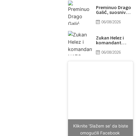
Preminuo Drago
Galić, suosnivač
Euroherc
osiguranja
06/08/2026
Zukan Helez i
komandant
NATO štaba u
Bugojnu: Jedna
06/08/2026
od tema i Titova
vila Gorica
Kliknite 'Slažem se' da biste
omogućili Facebook