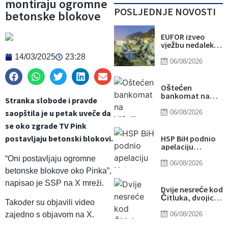
montiraju ogromne
POSLJEDNJE NOVOSTI
betonske blokove
EUFOR izveo
vježbu nedaleko
od Foče, uoči
14/03/2025
23:28
vježbe “Brzi
06/08/2026
odgovor 2026”
Oštećen
bankomat na
Stranka slobode i pravde
Višnjiku, policija
obavlja uviđaj
saopštila je u petak uveče da
06/08/2026
se oko zgrade TV Pink
HSP BiH podnio
postavljaju betonski blokovi.
apelaciju
Ustavnom sudu
“Oni postavljaju ogromne
BiH zbog ovjere
06/08/2026
kandidature
betonske blokove oko Pinka”,
Slavena
napisao je SSP na X mreži.
Kovačevića
Dvije nesreće kod
Čitluka, dvojica
Također su objavili video
motociklista
teško
06/08/2026
zajedno s objavom na X.
povrijeđena