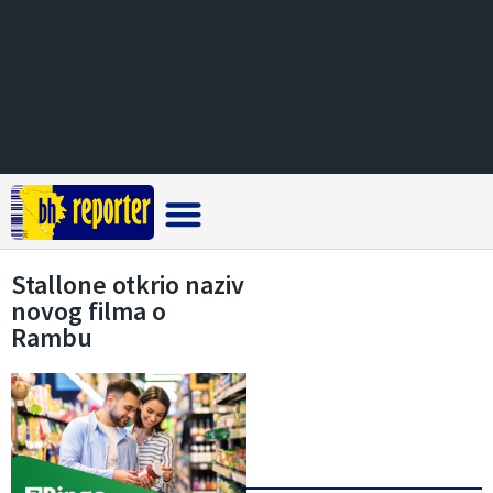
Crna hronika
Stallone otkrio naziv
novog filma o
Rambu