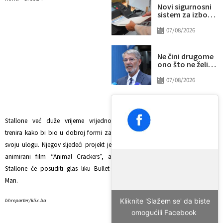
Novi sigurnosni
sistem za izbore
u BiH: Glavna
šifra pod
07/08/2026
posebnom
kontrolom
Ne čini drugome
ono što ne želiš
da drugi učini
tebi
07/08/2026
Stallone već duže vrijeme vrijedno
trenira kako bi bio u dobroj formi za
svoju ulogu. Njegov sljedeći projekt je
animirani film “Animal Crackers”, a
Stallone će posuditi glas liku Bullet-
Man.
Kliknite 'Slažem se' da biste
bhreporter/klix.ba
omogućili Facebook