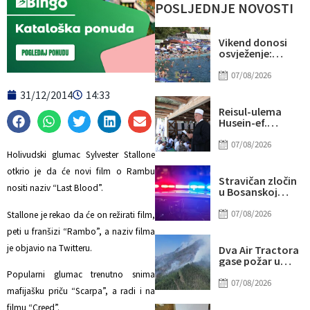
POSLJEDNJE NOVOSTI
Vikend donosi
osvježenje:
Naredne sedmice
stiže novi
07/08/2026
toplotni val
31/12/2014
14:33
Reisul-ulema
Husein-ef.
Kavazović na
Igmanu: Bosna
07/08/2026
nije samo
Holivudski glumac Sylvester Stallone
zemlja, već ideja
otkrio je da će novi film o Rambu
za koju se živi
Stravičan zločin
nositi naziv “Last Blood”.
u Bosanskoj
Krupi: Supruga
ubila muža
07/08/2026
Stallone je rekao da će on režirati film,
peti u franšizi “Rambo”, a naziv filma
je objavio na Twitteru.
Dva Air Tractora
gase požar u
Konjicu: U
Popularni glumac trenutno snima
subotu stiže i
07/08/2026
mafijašku priču “Scarpa”, a radi i na
treći
filmu “Creed”.