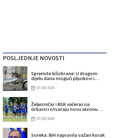
POSLJEDNJE NOVOSTI
Spremite kišobrane: U drugom
dijelu dana mogući pljuskovi i
grmljavina
07/08/2026
Željezničar i BSK večeras na
Grbavici otvaraju novu sezonu
nogometnog prvenstva BiH
07/08/2026
Soreka: BiH napravila važan korak