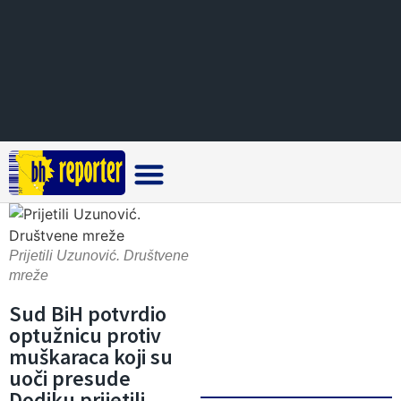
Crna hronika
Prijetili Uzunović. Društvene
mreže
Sud BiH potvrdio
optužnicu protiv
muškaraca koji su
uoči presude
Dodiku prijetili