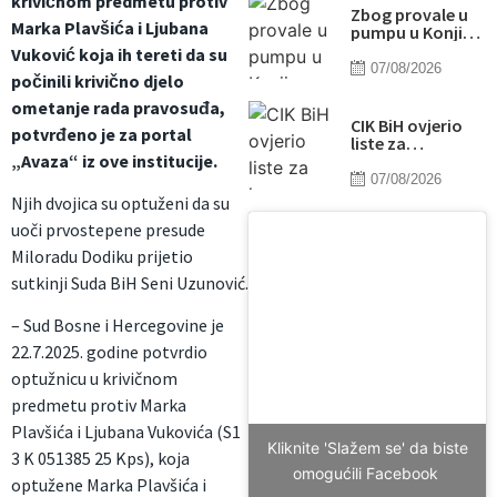
krivičnom predmetu protiv
Zbog provale u
Marka Plavšića i Ljubana
pumpu u Konjicu
uhapšene dvije
Vuković koja ih tereti da su
osobe
07/08/2026
počinili krivično djelo
ometanje rada pravosuđa,
CIK BiH ovjerio
potvrđeno je za portal
liste za
„Avaza“ iz ove institucije.
kompenzacijske
mandate:
07/08/2026
Odobrena 773
Njih dvojica su optuženi da su
kandidata,
uoči prvostepene presude
uvedene i nove
sigurnosne mjere
Miloradu Dodiku prijetio
sutkinji Suda BiH Seni Uzunović.
– Sud Bosne i Hercegovine je
22.7.2025. godine potvrdio
optužnicu u krivičnom
predmetu protiv Marka
Plavšića i Ljubana Vukovića (S1
Kliknite 'Slažem se' da biste
3 K 051385 25 Kps), koja
omogućili Facebook
optužene Marka Plavšića i