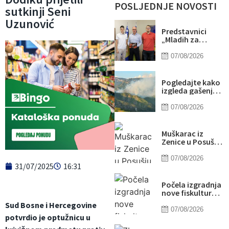
POSLJEDNJE NOVOSTI
sutkinji Seni
Uzunović
Predstavnici
„Mladih za
Sport“ zahvalili
gradonačelniku
07/08/2026
Lugaviću na
podršci
Pogledajte kako
izgleda gašenje
požara iz
helikoptera
07/08/2026
Oružanih snaga
BiH: Izbacili oko
šest tona vode
Muškarac iz
Zenice u Posušju
pokrao parfeme
iz DM-a
07/08/2026
31/07/2025
16:31
Počela izgradnja
nove fiskulturne
sale JU OŠ
Sud Bosne i Hercegovine
„Poljice“
07/08/2026
potvrdio je optužnicu u