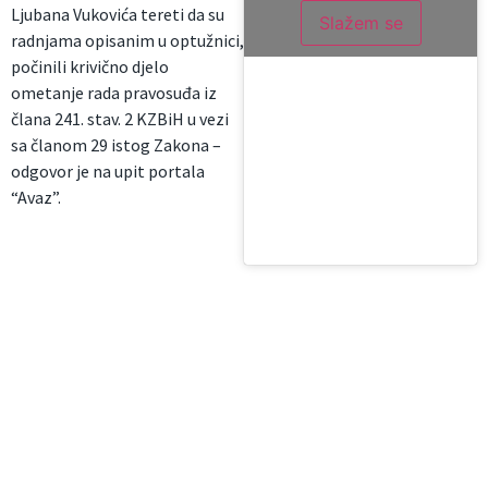
Ljubana Vukovića tereti da su
Slažem se
radnjama opisanim u optužnici,
počinili krivično djelo
ometanje rada pravosuđa iz
člana 241. stav. 2 KZBiH u vezi
sa članom 29 istog Zakona –
odgovor je na upit portala
“Avaz”.