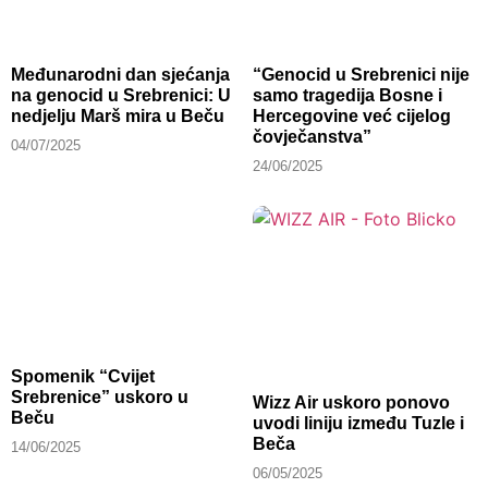
Međunarodni dan sjećanja
“Genocid u Srebrenici nije
na genocid u Srebrenici: U
samo tragedija Bosne i
nedjelju Marš mira u Beču
Hercegovine već cijelog
čovječanstva”
04/07/2025
24/06/2025
Spomenik “Cvijet
Srebrenice” uskoro u
Wizz Air uskoro ponovo
Beču
uvodi liniju između Tuzle i
Beča
14/06/2025
06/05/2025