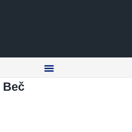
Crna hronika
Beč