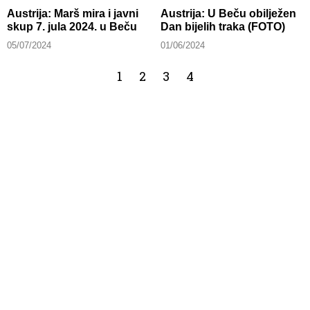
Austrija: Marš mira i javni
Austrija: U Beču obilježen
skup 7. jula 2024. u Beču
Dan bijelih traka (FOTO)
05/07/2024
01/06/2024
1
2
3
4