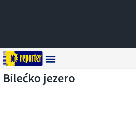
Crna hronika
Bilećko jezero