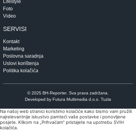
Lifestyle
Foto
Video
SERVISI
Kontakt
Marketing
Poslovna saradnja
Uslovi korištenja
Politika kolačića
© 2025 BH-Reporter. Sva prava zadržana.
Developed by Futura Multimedia d.o.o. Tuzla
Na našoj web stranici koristimo kolačiće kako bismo vam pružili
najrelevantnije iskustvo pamteći vaše postavke i ponovljene
posjete. Klikom na „Prihvaćam“ pristajete na upotrebu SVIH
kolačića.