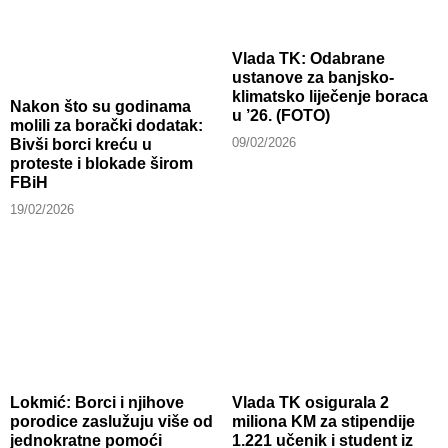
Vlada TK: Odabrane
ustanove za banjsko-
klimatsko liječenje boraca
Nakon što su godinama
u ’26. (FOTO)
molili za borački dodatak:
09/02/2026
Bivši borci kreću u
proteste i blokade širom
FBiH
19/02/2026
Lokmić: Borci i njihove
Vlada TK osigurala 2
porodice zaslužuju više od
miliona KM za stipendije
jednokratne pomoći
1.221 učenik i student iz