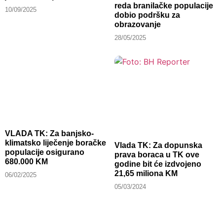
reda branilačke populacije
10/09/2025
dobio podršku za
obrazovanje
28/05/2025
VLADA TK: Za banjsko-
klimatsko liječenje boračke
Vlada TK: Za dopunska
populacije osigurano
prava boraca u TK ove
680.000 KM
godine bit će izdvojeno
21,65 miliona KM
06/02/2025
05/03/2024