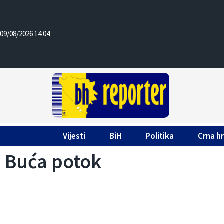
09/08/2026 14:04
Vijesti
BiH
Politika
Crna h
Buća potok