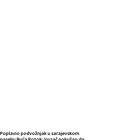
Poplavio podvožnjak u sarajevskom
naselju Buća Potok: Vozač pokušao da