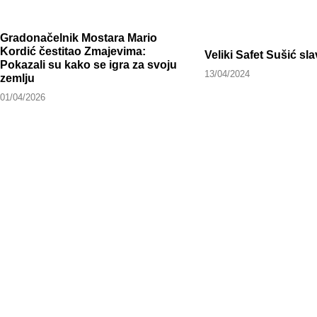
Gradonačelnik Mostara Mario
Kordić čestitao Zmajevima:
Veliki Safet Sušić sl
Pokazali su kako se igra za svoju
13/04/2024
zemlju
01/04/2026