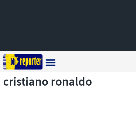
Crna hronika
cristiano ronaldo